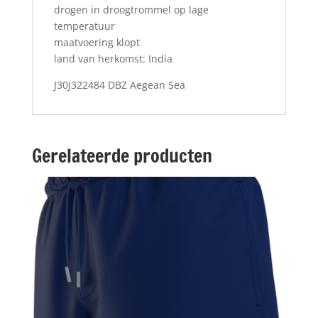
drogen in droogtrommel op lage
temperatuur
maatvoering klopt
land van herkomst: India
J30J322484 DBZ Aegean Sea
Gerelateerde producten