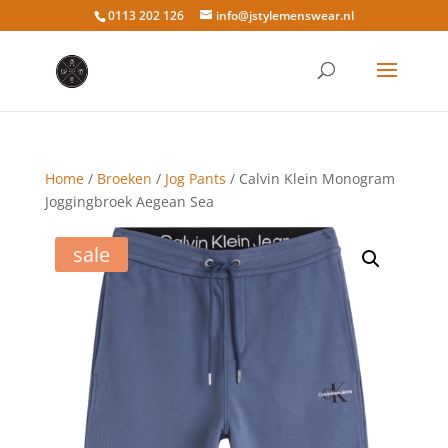
0113 202 126
info@jstylemenswear.nl
Home
/
Broeken
/
Jog Pants
/ Calvin Klein Monogram
Joggingbroek Aegean Sea
sale