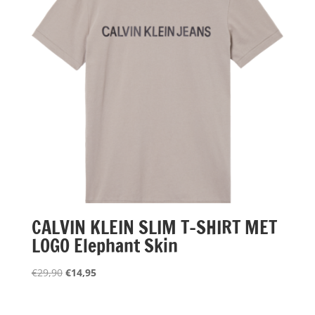
CALVIN KLEIN SLIM T-SHIRT MET
LOGO Elephant Skin
Oorspronkelijke
Huidige
€
29,90
€
14,95
prijs
prijs
was:
is: