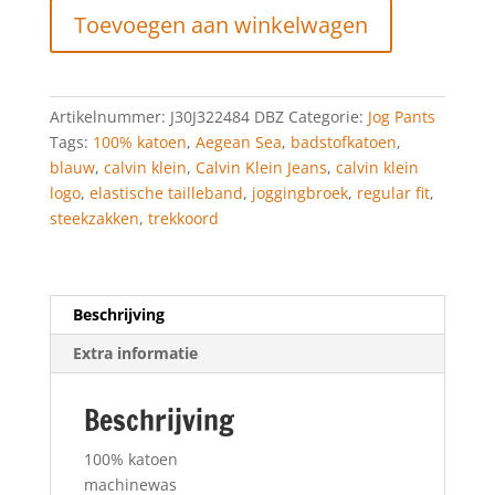
Toevoegen aan winkelwagen
Joggingbroek
Aegean
Sea
aantal
Artikelnummer:
J30J322484 DBZ
Categorie:
Jog Pants
Tags:
100% katoen
,
Aegean Sea
,
badstofkatoen
,
blauw
,
calvin klein
,
Calvin Klein Jeans
,
calvin klein
logo
,
elastische tailleband
,
joggingbroek
,
regular fit
,
steekzakken
,
trekkoord
Beschrijving
Extra informatie
Beschrijving
100% katoen
machinewas