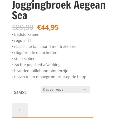
Joggingbroek Aegean
Sea
Oorspronkelijke
Huidige
€
89,90
€
44,95
prijs
prijs
• badstofkatoen
was:
is:
• regular fit
€89,90.
€44,95.
• elastische tailleband met trekkoord
• ribgebreide manchetten
• steekzakken
• zachte peached afwerking
• branded tailleband binnenzijde
• Calvin Klein monogram print op de heup
XS/4XL
Calvin
Klein
Monogram