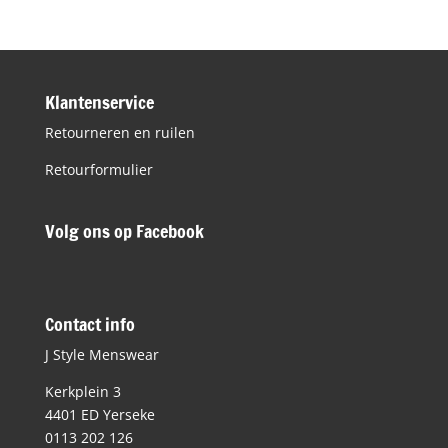
€29,90.
€14,95.
Klantenservice
Retourneren en ruilen
Retourformulier
Volg ons op Facebook
Contact info
J Style Menswear
Kerkplein 3
4401 ED Yerseke
0113 202 126