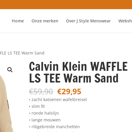
Home
Onze merken
Over J Style Menswear
Websh
FFLE LS TEE Warm Sand
Calvin Klein WAFFLE
LS TEE Warm Sand
Oorspronkelijke
Huidige
€
59,90
€
29,95
prijs
prijs
• zacht katoenen wafelbreisel
was:
is:
• slim fit
€59,90.
€29,95.
• ronde halslijn
• lange mouwen
• ribgebreide manchetten