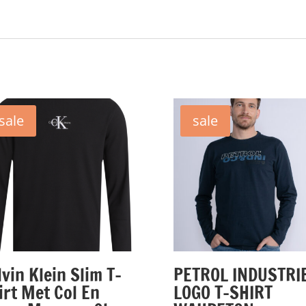
sale
sale
lvin Klein Slim T-
PETROL INDUSTRI
irt Met Col En
LOGO T-SHIRT