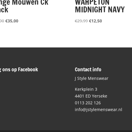
nge Mouwen Ck
WAHPETON
ack
MIDNIGHT NAVY
Oorspronkelijke
Huidige
Oorspronkelijke
Huidige
90
€
35,00
€
29,99
€
12,50
prijs
prijs
prijs
prijs
was:
is:
was:
is:
€69,90.
€35,00.
€29,99.
€12,50.
g ons op Facebook
Contact info
J Style Menswear
Kerkplein 3
4401 ED Yerseke
0113 202 126
info@jstylemenswear.nl