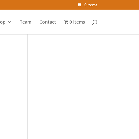
0 items
op
Team
Contact
0 items