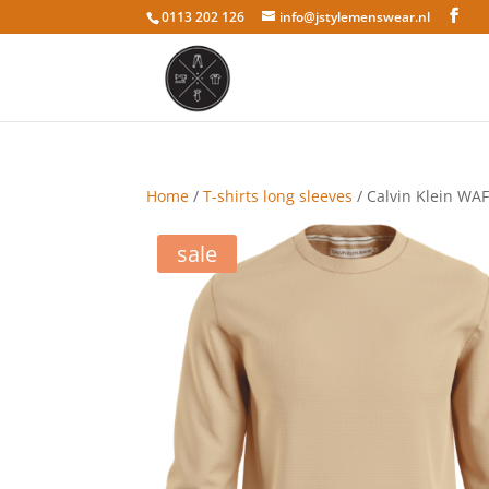
0113 202 126
info@jstylemenswear.nl
Home
/
T-shirts long sleeves
/ Calvin Klein WA
sale