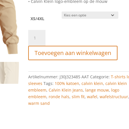
• Calvin Klein logo-embleem op de mouw
XS/4XL
Calvin
Klein
WAFFLE
Toevoegen aan winkelwagen
LS
TEE
Warm
Sand
Artikelnummer:
J30J323485 AAT
Categorie:
T-shirts 
aantal
sleeves
Tags:
100% katoen
,
calvin klein
,
calvin klein
embleem
,
Calvin Klein Jeans
,
lange mouw
,
logo
embleem
,
ronde hals
,
slim fit
,
wafel
,
wafelstructuur
warm sand