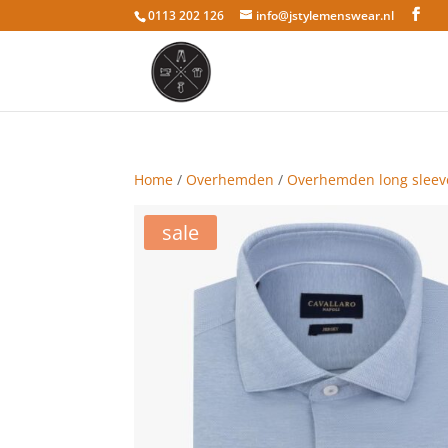
0113 202 126
info@jstylemenswear.nl
Home
/
Overhemden
/
Overhemden long sleev
sale