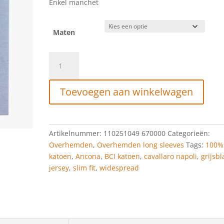
Enkel manchet
Maten
Cavallaro
Overhemd
Ancona
Toevoegen aan winkelwagen
GreyBlue
aantal
Artikelnummer:
110251049 670000
Categorieën:
Overhemden
,
Overhemden long sleeves
Tags:
100%
katoen
,
Ancona
,
BCI katoen
,
cavallaro napoli
,
grijsb
jersey
,
slim fit
,
widespread