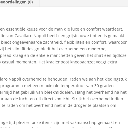
Beoordelingen (0)
en essentiële keuze voor de man die luxe en comfort waardeert.
tie van Cavallaro Napoli heeft een grijsblauwe tint en is gemaakt
 biedt ongeëvenaarde zachtheid, flexibiliteit en comfort, waardoor
kzij het slim fit design biedt het overhemd een moderne,
pread kraag en de enkele manchetten geven het shirt een tijdloze
als casual momenten. Het kraaienpoot knoopaanzet voegt extra
vallaro Napoli overhemd te behouden, raden we aan het kledingstuk
asprogramma met een maximale temperatuur van 30 graden
vermijd het gebruik van bleekmiddelen. Hang het overhemd na het
r aan de lucht en uit direct zonlicht. Strijk het overhemd indien
n te raden om het overhemd niet in de droger te plaatsen om
lange tijd plezier: onze items zijn met vakmanschap gemaakt en