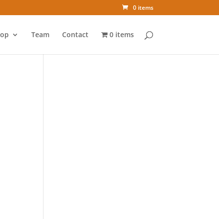
0 items
op
Team
Contact
0 items