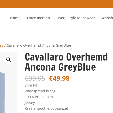
Home
Onze merken
Over J Style Menswear
Websh
es
/ Cavallaro Overhemd Ancona GreyBlue
Cavallaro Overhemd
Ancona GreyBlue
Oorspronkelijke
Huidige
€
99,95
€
49,98
prijs
prijs
Slim Fit
was:
is:
Widespread kraag
€99,95.
€49,98.
100% BCI-katoen
Jersey
Kraaienpoot knoopaanzet