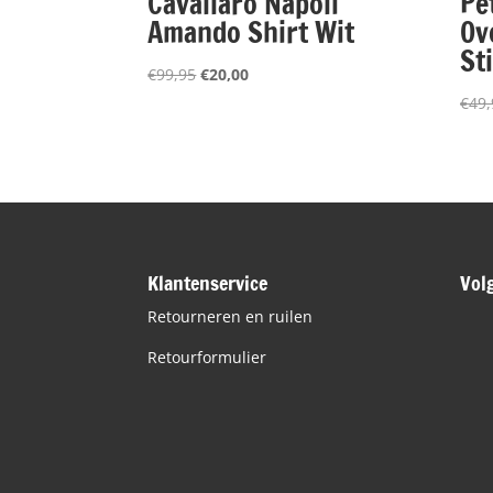
Cavallaro Napoli
Pe
Amando Shirt Wit
Ov
St
Oorspronkelijke
Huidige
€
99,95
€
20,00
prijs
prijs
€
49,
was:
is:
€99,95.
€20,00.
Klantenservice
Vol
Retourneren en ruilen
Retourformulier