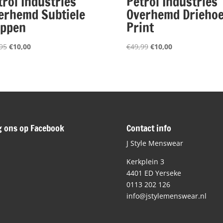
trol Industries
Petrol Industries
erhemd Subtiele
Overhemd Drieho
ippen
Print
Oorspronkelijke
Huidige
Oorspronkelijke
Huidige
95
€
10,00
€
49,99
€
10,00
prijs
prijs
prijs
prijs
was:
is:
was:
is:
€49,95.
€10,00.
€49,99.
€10,00.
g ons op Facebook
Contact info
J Style Menswear
Kerkplein 3
4401 ED Yerseke
0113 202 126
info@jstylemenswear.nl