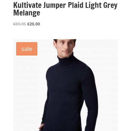
Kultivate Jumper Plaid Light Grey
Melange
Oorspronkelijke
Huidige
€
89,95
€
20,00
prijs
prijs
was:
is:
€89,95.
€20,00.
sale