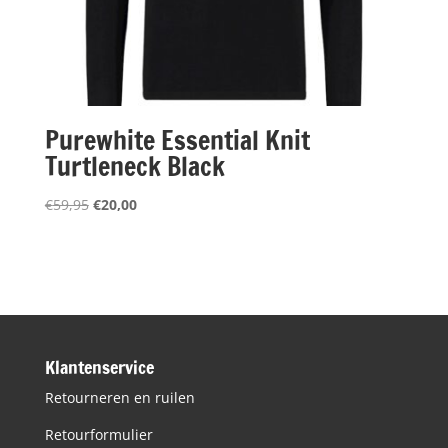
Purewhite Essential Knit
Turtleneck Black
Oorspronkelijke
Huidige
€
59,95
€
20,00
prijs
prijs
was:
is:
€59,95.
€20,00.
Klantenservice
Retourneren en ruilen
Retourformulier