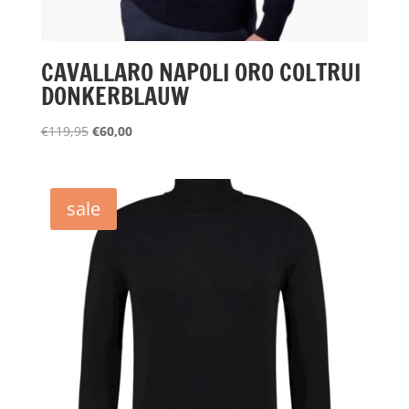
CAVALLARO NAPOLI ORO COLTRUI
DONKERBLAUW
Oorspronkelijke
Huidige
€
119,95
€
60,00
prijs
prijs
was:
is:
€119,95.
€60,00.
sale