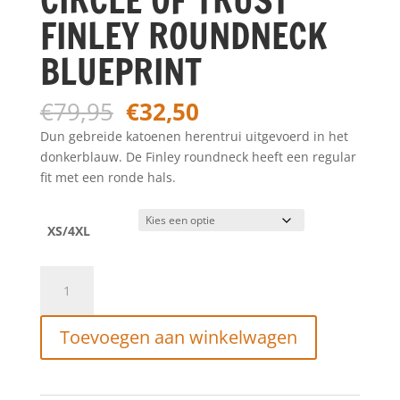
FINLEY ROUNDNECK
BLUEPRINT
Oorspronkelijke
Huidige
€
79,95
€
32,50
prijs
prijs
Dun gebreide katoenen herentrui uitgevoerd in het
was:
is:
donkerblauw. De Finley roundneck heeft een regular
€79,95.
€32,50.
fit met een ronde hals.
XS/4XL
CIRCLE
OF
TRUST
Toevoegen aan winkelwagen
FINLEY
ROUNDNECK
BLUEPRINT
aantal