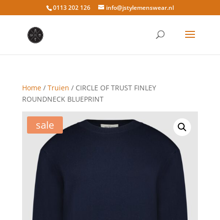
0113 202 126
info@jstylemenswear.nl
Home
/
Truien
/ CIRCLE OF TRUST FINLEY
ROUNDNECK BLUEPRINT
sale