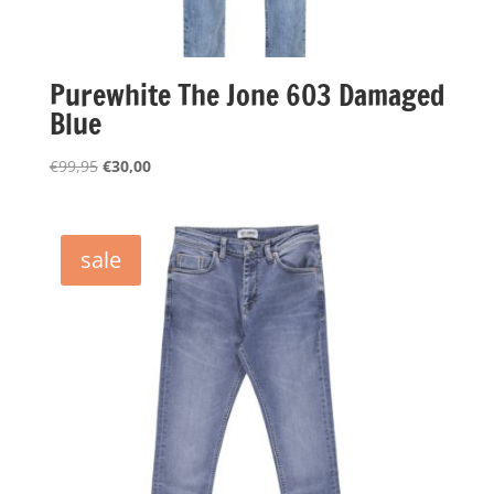
Purewhite The Jone 603 Damaged
Blue
Oorspronkelijke
Huidige
€
99,95
€
30,00
prijs
prijs
was:
is:
€99,95.
€30,00.
sale