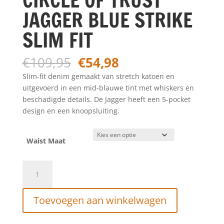
JAGGER BLUE STRIKE
SLIM FIT
Oorspronkelijke
Huidige
€
109,95
€
54,98
prijs
prijs
Slim-fit denim gemaakt van stretch katoen en
was:
is:
uitgevoerd in een mid-blauwe tint met whiskers en
€109,95.
€54,98.
beschadigde details. De Jagger heeft een 5-pocket
design en een knoopsluiting.
Waist Maat
CIRCLE
OF
TRUST
Toevoegen aan winkelwagen
JAGGER
BLUE
STRIKE