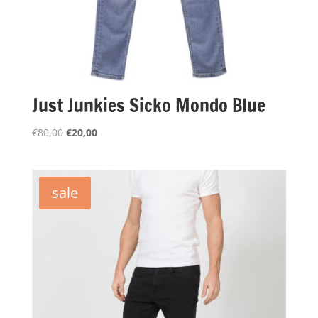
Just Junkies Sicko Mondo Blue
Oorspronkelijke
Huidige
€
80,00
€
20,00
prijs
prijs
was:
is:
€80,00.
€20,00.
sale