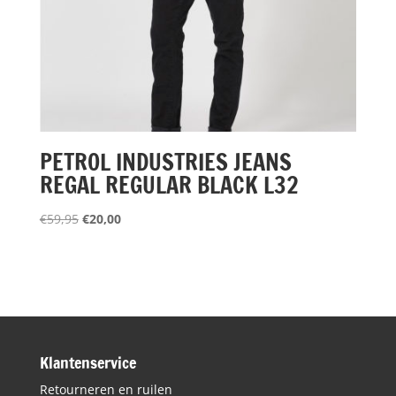
PETROL INDUSTRIES JEANS
REGAL REGULAR BLACK L32
Oorspronkelijke
Huidige
€
59,95
€
20,00
prijs
prijs
was:
is:
€59,95.
€20,00.
Klantenservice
Retourneren en ruilen