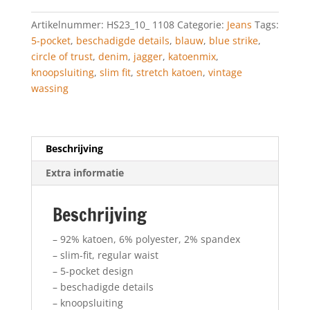
SLIM
Artikelnummer:
HS23_10_ 1108
Categorie:
Jeans
Tags:
FIT
5-pocket
,
beschadigde details
,
blauw
,
blue strike
,
aantal
circle of trust
,
denim
,
jagger
,
katoenmix
,
knoopsluiting
,
slim fit
,
stretch katoen
,
vintage
wassing
Beschrijving
Extra informatie
Beschrijving
– 92% katoen, 6% polyester, 2% spandex
– slim-fit, regular waist
– 5-pocket design
– beschadigde details
– knoopsluiting