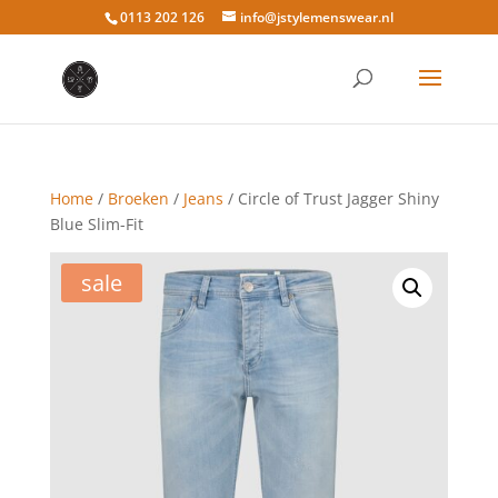
0113 202 126
info@jstylemenswear.nl
Home
/
Broeken
/
Jeans
/ Circle of Trust Jagger Shiny
Blue Slim-Fit
sale