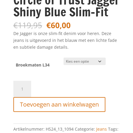
Shiny Blue Slim-Fit
Oorspronkelijke
Huidige
€
119,95
€
60,00
prijs
prijs
De Jagger is onze slim-fit denim voor heren. Deze
was:
is:
jeans is uitgevoerd in het blauw met een lichte fade
€119,95.
€60,00.
en subtiele damage details.
Broekmaten L34
Circle
of
Trust
Toevoegen aan winkelwagen
Jagger
Shiny
Blue
Slim-
Artikelnummer:
HS24_13_1094
Categorie:
Jeans
Tags:
Fit