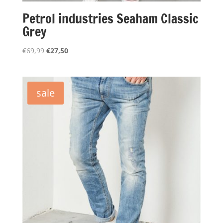
Petrol industries Seaham Classic
Grey
Oorspronkelijke
Huidige
€
69,99
€
27,50
prijs
prijs
was:
is:
€69,99.
€27,50.
sale