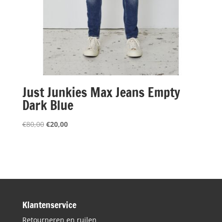
Just Junkies Max Jeans Empty
Dark Blue
Oorspronkelijke
Huidige
€
80,00
€
20,00
prijs
prijs
was:
is:
€80,00.
€20,00.
Klantenservice
Retourneren en ruilen