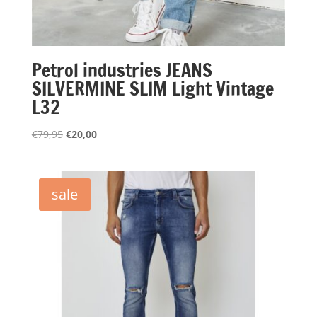
Petrol industries JEANS
SILVERMINE SLIM Light Vintage
L32
Oorspronkelijke
Huidige
€
79,95
€
20,00
prijs
prijs
was:
is:
€79,95.
€20,00.
sale