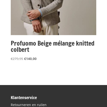
Profuomo Beige mélange knitted
colbert
Oorspronkelijke
Huidige
€
279,95
€
140,00
prijs
prijs
was:
is:
€279,95.
€140,00.
Klantenservice
Retourneren en ruilen