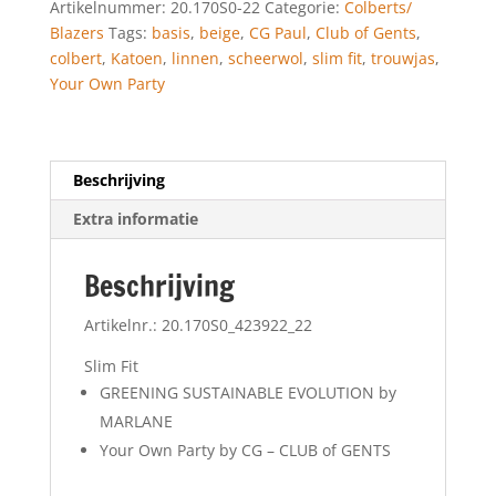
Artikelnummer:
20.170S0-22
Categorie:
Colberts/
aantal
Blazers
Tags:
basis
,
beige
,
CG Paul
,
Club of Gents
,
colbert
,
Katoen
,
linnen
,
scheerwol
,
slim fit
,
trouwjas
,
Your Own Party
Beschrijving
Extra informatie
Beschrijving
Artikelnr.: 20.170S0_423922_22
Slim Fit
GREENING SUSTAINABLE EVOLUTION by
MARLANE
Your Own Party by CG – CLUB of GENTS