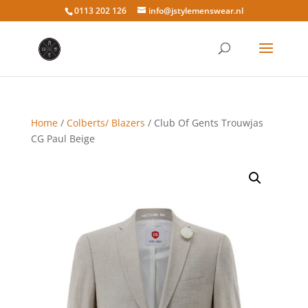
0113 202 126
info@jstylemenswear.nl
Home
/
Colberts/ Blazers
/ Club Of Gents Trouwjas
CG Paul Beige