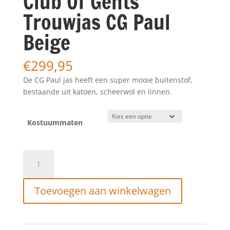
Club Of Gents
Trouwjas CG Paul
Beige
€
299,95
De CG Paul jas heeft een super mooie buitenstof,
bestaande uit katoen, scheerwol en linnen.
Kostuummaten
Club
Of
Gents
Toevoegen aan winkelwagen
Trouwjas
CG
Paul
Beige