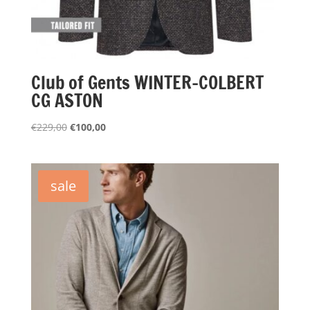
Club of Gents WINTER-COLBERT
CG ASTON
Oorspronkelijke
Huidige
€
229,00
€
100,00
prijs
prijs
was:
is:
€229,00.
€100,00.
sale