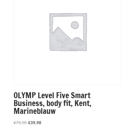
OLYMP Level Five Smart
Business, body fit, Kent,
Marineblauw
Oorspronkelijke
Huidige
€
79,95
€
39,98
prijs
prijs