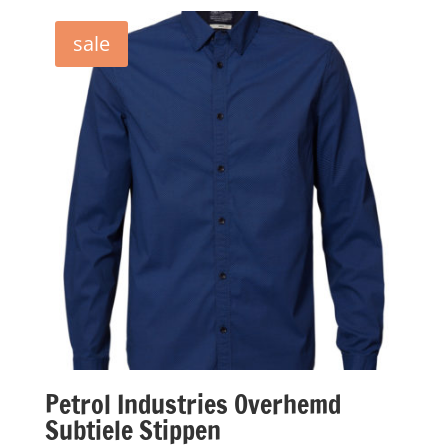
was:
is:
€79,95.
€39,98.
sale
Petrol Industries Overhemd
Subtiele Stippen