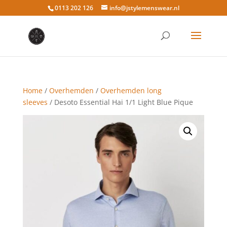
0113 202 126
info@jstylemenswear.nl
Home
/
Overhemden
/
Overhemden long
sleeves
/ Desoto Essential Hai 1/1 Light Blue Pique