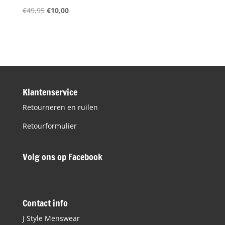
Oorspronkelijke
Huidige
€
49,95
€
10,00
prijs
prijs
was:
is:
€49,95.
€10,00.
Klantenservice
Retourneren en ruilen
Retourformulier
Volg ons op Facebook
Contact info
J Style Menswear