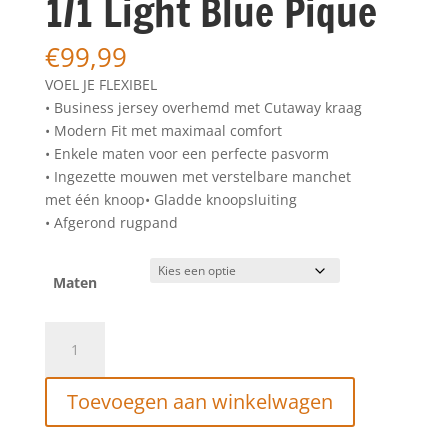
1/1 Light Blue Pique
€
99,99
VOEL JE FLEXIBEL
• Business jersey overhemd met Cutaway kraag
• Modern Fit met maximaal comfort
• Enkele maten voor een perfecte pasvorm
• Ingezette mouwen met verstelbare manchet
met één knoop• Gladde knoopsluiting
• Afgerond rugpand
Maten
Desoto
Essential
Hai
Toevoegen aan winkelwagen
1/1
Light
Blue