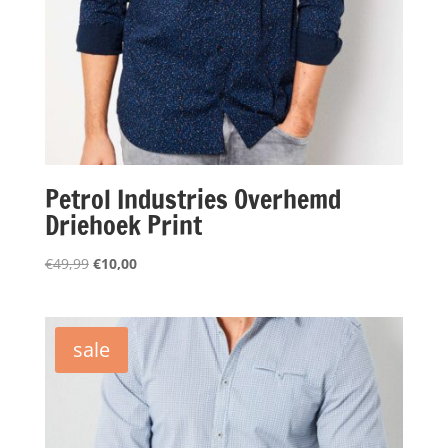
Petrol Industries Overhemd
Driehoek Print
Oorspronkelijke
Huidige
€
49,99
€
10,00
prijs
prijs
was:
is:
€49,99.
€10,00.
sale