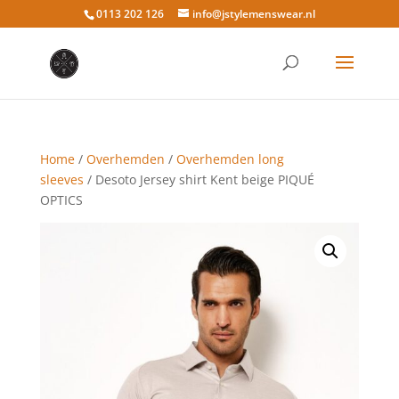
0113 202 126
info@jstylemenswear.nl
Home
/
Overhemden
/
Overhemden long
sleeves
/ Desoto Jersey shirt Kent beige PIQUÉ
OPTICS