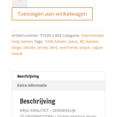
Jersey
shirt
Toevoegen aan winkelwagen
Kent
beige
PIQUÉ
OPTICS
Artikelnummer:
97028-3 804
Categorie:
Overhemden
aantal
long sleeves
Tags:
100% katoen
,
basis
,
BCI katoen
,
beige
,
Desoto
,
jersey
,
kent
,
overhemd
,
piqué
,
raglan
mouw
Beschrijving
Extra informatie
Beschrijving
KRIJG KWALITEIT – GEMAKKELIJK
TE ONDERHOUDEN • Zachte interlock jersey