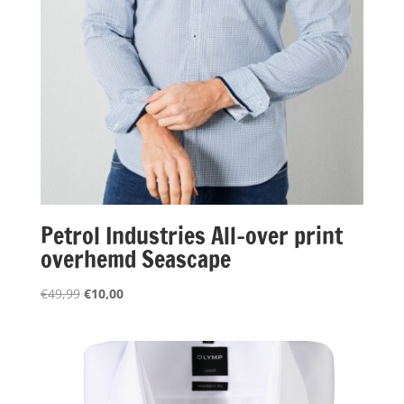
Petrol Industries All-over print
overhemd Seascape
Oorspronkelijke
Huidige
€
49,99
€
10,00
prijs
prijs
was:
is:
€49,99.
€10,00.