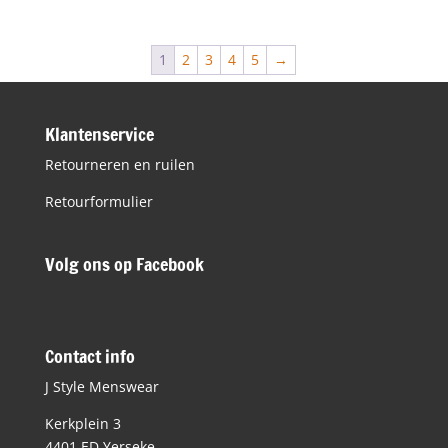
1
2
3
4
5
→
Klantenservice
Retourneren en ruilen
Retourformulier
Volg ons op Facebook
Contact info
J Style Menswear
Kerkplein 3
4401 ED Yerseke