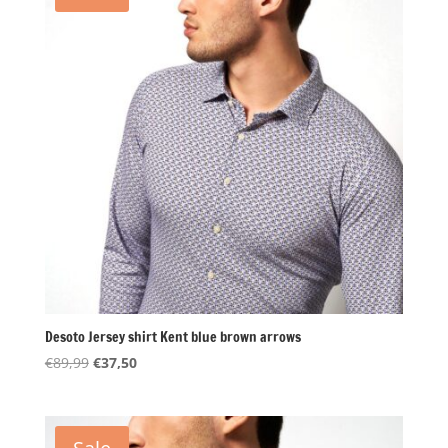
Desoto Jersey shirt Kent blue brown arrows
Oorspronkelijke
Huidige
€
89,99
€
37,50
prijs
prijs
was:
is:
€89,99.
€37,50.