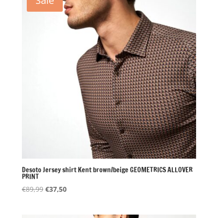
Sale
Desoto Jersey shirt Kent brown/beige GEOMETRICS ALLOVER
PRINT
Oorspronkelijke
Huidige
€
89,99
€
37,50
prijs
prijs
was:
is: