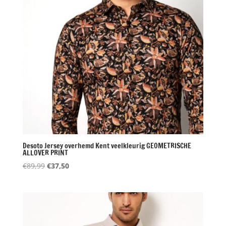
Desoto Jersey overhemd Kent veelkleurig GEOMETRISCHE
ALLOVER PRINT
Oorspronkelijke
Huidige
€
89,99
€
37,50
prijs
prijs
was:
is:
€89,99.
€37,50.