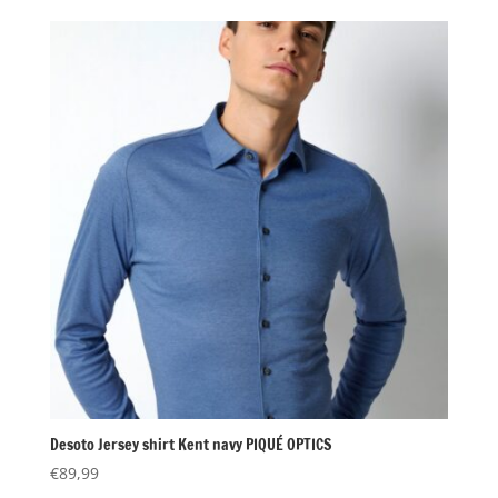
was:
is:
€89,99.
€37,50.
Desoto Jersey shirt Kent navy PIQUÉ OPTICS
€
89,99