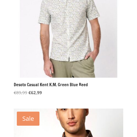
Desoto Casual Kent K.M. Green Blue Reed
Oorspronkelijke
Huidige
€
89,99
€
62,99
prijs
prijs
was:
is:
€89,99.
€62,99.
Sale