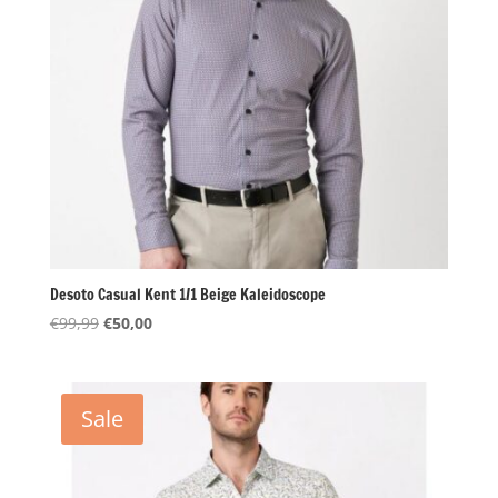
Desoto Casual Kent 1/1 Beige Kaleidoscope
Oorspronkelijke
Huidige
€
99,99
€
50,00
prijs
prijs
was:
is:
€99,99.
€50,00.
Sale