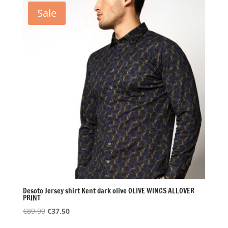
€89,99.
€37,50.
Sale
Desoto Jersey shirt Kent dark olive OLIVE WINGS ALLOVER
PRINT
Oorspronkelijke
Huidige
€
89,99
€
37,50
prijs
prijs