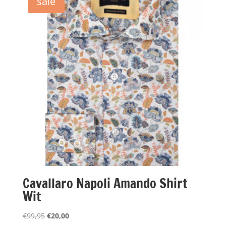
sale
Cavallaro Napoli Amando Shirt
Wit
Oorspronkelijke
Huidige
€
99,95
€
20,00