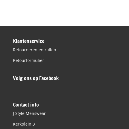
prijs
prijs
was:
is:
€99,95.
€20,00.
Klantenservice
Retourneren en ruilen
Retourformulier
Volg ons op Facebook
Contact info
J Style Menswear
Kerkplein 3