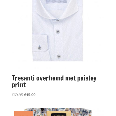
Tresanti overhemd met paisley
print
Oorspronkelijke
Huidige
€
69,95
€
15,00
prijs
prijs
was:
is:
€69,95.
€15,00.