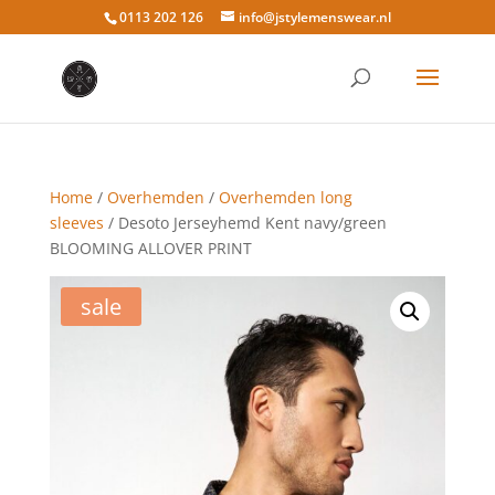
0113 202 126
info@jstylemenswear.nl
Home
/
Overhemden
/
Overhemden long
sleeves
/ Desoto Jerseyhemd Kent navy/green
BLOOMING ALLOVER PRINT
sale