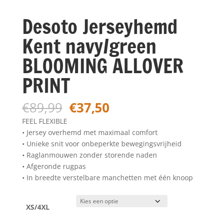
Desoto Jerseyhemd
Kent navy/green
BLOOMING ALLOVER
PRINT
Oorspronkelijke
Huidige
€
89,99
€
37,50
prijs
prijs
FEEL FLEXIBLE
was:
is:
• Jersey overhemd met maximaal comfort
€89,99.
€37,50.
• Unieke snit voor onbeperkte bewegingsvrijheid
• Raglanmouwen zonder storende naden
• Afgeronde rugpas
• In breedte verstelbare manchetten met één knoop
XS/4XL