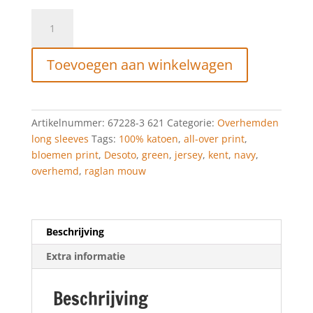
Desoto
Jerseyhemd
Kent
Toevoegen aan winkelwagen
navy/green
BLOOMING
ALLOVER
PRINT
Artikelnummer:
67228-3 621
Categorie:
Overhemden
aantal
long sleeves
Tags:
100% katoen
,
all-over print
,
bloemen print
,
Desoto
,
green
,
jersey
,
kent
,
navy
,
overhemd
,
raglan mouw
Beschrijving
Extra informatie
Beschrijving