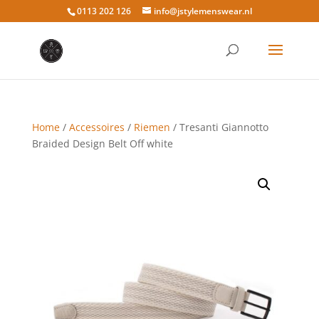
0113 202 126
info@jstylemenswear.nl
Home
/
Accessoires
/
Riemen
/ Tresanti Giannotto
Braided Design Belt Off white