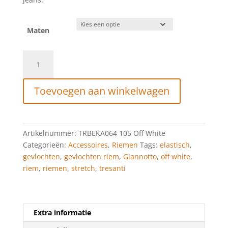
Maten
Tresanti
Giannotto
Braided
Toevoegen aan winkelwagen
Design
Belt
Off
white
Artikelnummer:
TRBEKA064 105 Off White
aantal
Categorieën:
Accessoires
,
Riemen
Tags:
elastisch
,
gevlochten
,
gevlochten riem
,
Giannotto
,
off white
,
riem
,
riemen
,
stretch
,
tresanti
Extra informatie