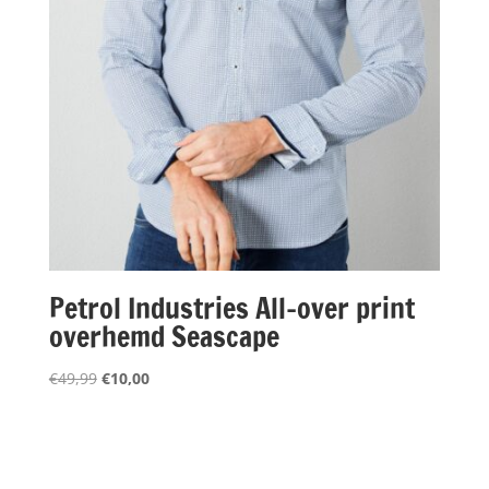
Petrol Industries All-over print
overhemd Seascape
Oorspronkelijke
Huidige
€
49,99
€
10,00
prijs
prijs
was:
is:
€49,99.
€10,00.