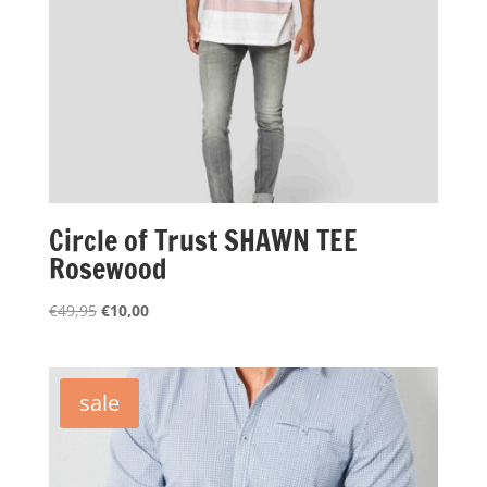
Circle of Trust SHAWN TEE
Rosewood
Oorspronkelijke
Huidige
€
49,95
€
10,00
prijs
prijs
was:
is:
€49,95.
€10,00.
sale