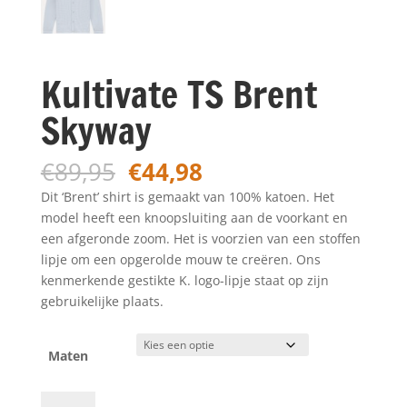
Kultivate TS Brent
Skyway
Oorspronkelijke
Huidige
€
89,95
€
44,98
prijs
prijs
Dit ‘Brent’ shirt is gemaakt van 100% katoen. Het
was:
is:
model heeft een knoopsluiting aan de voorkant en
€89,95.
€44,98.
een afgeronde zoom. Het is voorzien van een stoffen
lipje om een opgerolde mouw te creëren. Ons
kenmerkende gestikte K. logo-lipje staat op zijn
gebruikelijke plaats.
Maten
Kultivate