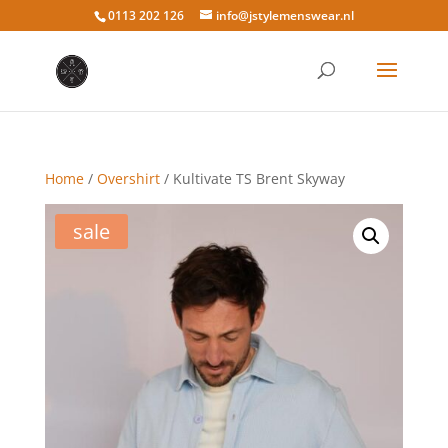
0113 202 126
info@jstylemenswear.nl
Home
/
Overshirt
/ Kultivate TS Brent Skyway
sale