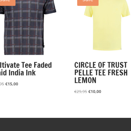
ltivate Tee Faded
CIRCLE OF TRUST
aid India Ink
PELLE TEE FRESH
LEMON
Oorspronkelijke
Huidige
95
€
15,00
prijs
prijs
Oorspronkelijke
Huidige
€
29,95
€
10,00
was:
is:
prijs
prijs
€44,95.
€15,00.
was:
is:
€29,95.
€10,00.