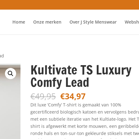
Home
Onze merken
Over J Style Menswear
Websh
ad
Kultivate TS Luxury
Comfy Lead
Oorspronkelijke
Huidige
€
49,95
€
34,97
prijs
prijs
Dit luxe ‘Comfy’ T-shirt is gemaakt van 100%
was:
is:
gecertificeerd biologisch katoen en vervolgens bedr
€49,95.
€34,97.
met een subtiele iteratie van het Kultiate-logo. Het T
shirt is afgewerkt met korte mouwen, een geribbeld
ronde hals en ton-sur-ton gekleurde stiksels met tw