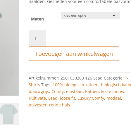
naalden. Gesneden voor een comfortabele pasvorm
Maten
Kultivate
TS
Luxury
Toevoegen aan winkelwagen
Comfy
Lead
aantal
Artikelnummer:
2501030203 126 Lead
Categorie:
T-
Shirts
Tags:
100% biologisch katoen
,
biologisch kat
blauwgrijs
,
Comfy
,
elastaan
,
Katoen
,
korte mouw
,
Kultivate
,
Lead
,
loose fit
,
Luxury Comfy
,
modaal
,
polyester
,
ronde hals