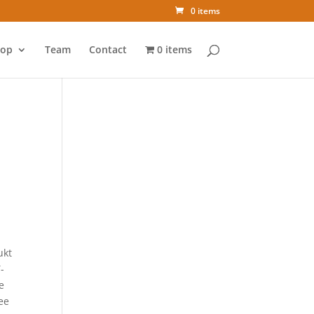
0 items
op
Team
Contact
0 items
ukt
-
e
ee