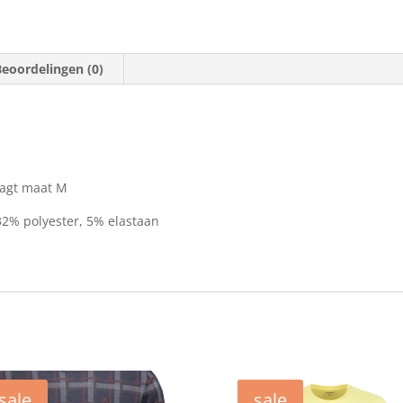
Beoordelingen (0)
aagt maat M
32% polyester, 5% elastaan
sale
sale