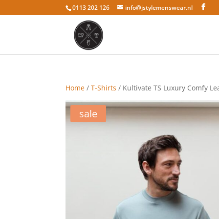
0113 202 126
info@jstylemenswear.nl
Home
/
T-Shirts
/ Kultivate TS Luxury Comfy Le
sale