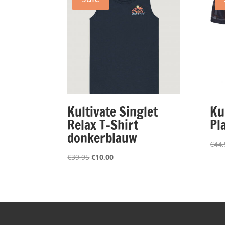
Kultivate Singlet
Ku
Relax T-Shirt
Pl
donkerblauw
€
44,
Oorspronkelijke
Huidige
€
39,95
€
10,00
prijs
prijs
was:
is:
€39,95.
€10,00.