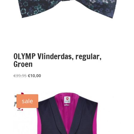
OLYMP Vlinderdas, regular,
Groen
Oorspronkelijke
Huidige
€
39,95
€
10,00
prijs
prijs
was:
is:
€39,95.
€10,00.
sale