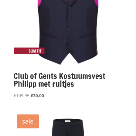
Club of Gents Kostuumsvest
Philipp met ruitjes
Oorspronkelijke
Huidige
€
109,95
€
30,00
prijs
prijs
was:
is:
€109,95.
€30,00.
sale