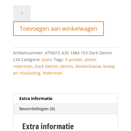
Noterman
Jeans
Dark
Toevoegen aan winkelwagen
Denim
L34
aantal
Artikelnummer:
ATN01S-A35 1484 103 Dark Denim
L34
Categorie:
Jeans
Tags:
5-pocket
,
atelier
noterman
,
Dark Denim
,
denim
,
donkerblauw
,
knoop
en ritssluiting
,
Noterman
Extra informatie
Beoordelingen (0)
Extra informatie