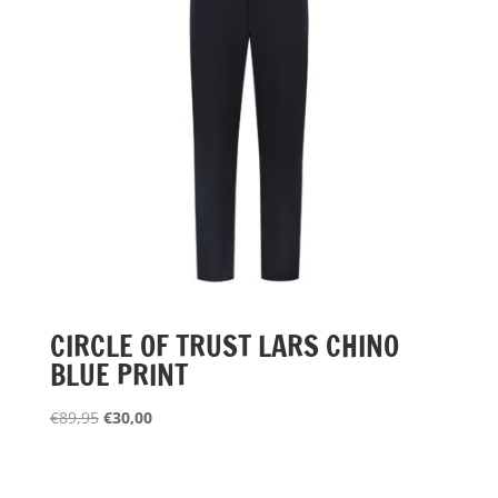
CIRCLE OF TRUST LARS CHINO
BLUE PRINT
Oorspronkelijke
Huidige
€
89,95
€
30,00
prijs
prijs
was:
is:
€89,95.
€30,00.