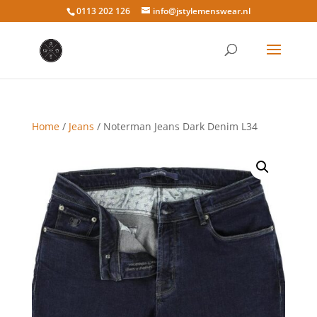
0113 202 126
info@jstylemenswear.nl
Home
/
Jeans
/ Noterman Jeans Dark Denim L34