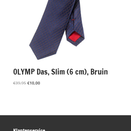
OLYMP Das, Slim (6 cm), Bruin
Oorspronkelijke
Huidige
€
39,95
€
10,00
prijs
prijs
was:
is:
€39,95.
€10,00.
Klantenservice