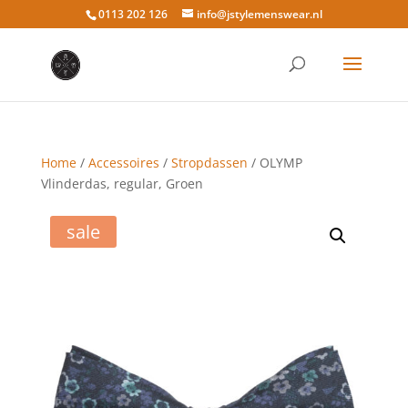
0113 202 126
info@jstylemenswear.nl
Home
/
Accessoires
/
Stropdassen
/ OLYMP
Vlinderdas, regular, Groen
sale