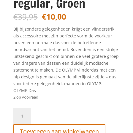
regular, Groen
Oorspronkelijke
Huidige
€
39,95
€
10,00
prijs
prijs
was:
is:
Bij bijzondere gelegenheden krijgt een vlinderstrik
€39,95.
€10,00.
als accessoire met zijn perfecte vorm de voorkeur
boven een normale das voor de betreffende
boordvariant van het hemd. Bovendien is een strikje
uitstekend geschikt om binnen de veel grotere groep
van dragers van dassen een duidelijk modische
statement te maken. De OLYMP vlinderdas met een
hip design is gemaakt van de allerfijnste zijde – dus
voor iedere gelegenheid, mannen in OLYMP.
OLYMP Das
2 op voorraad
OLYMP
Vlinderdas,
regular,
Toevoegen aan winkelwagen
Groen