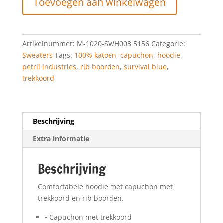
Toevoegen aan winkelwagen
hoodie
Survival
Blue
aantal
Artikelnummer:
M-1020-SWH003 5156
Categorie:
Sweaters
Tags:
100% katoen
,
capuchon
,
hoodie
,
petril industries
,
rib boorden
,
survival blue
,
trekkoord
Beschrijving
Extra informatie
Beschrijving
Comfortabele hoodie met capuchon met
trekkoord en rib boorden.
• Capuchon met trekkoord