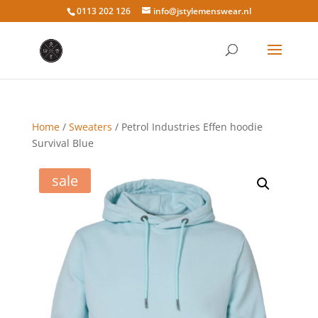
0113 202 126
info@jstylemenswear.nl
Home
/
Sweaters
/ Petrol Industries Effen hoodie
Survival Blue
sale