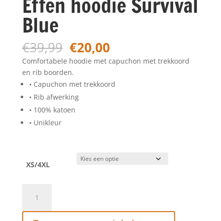
Effen hoodie Survival
Blue
Oorspronkelijke
Huidige
€
39,99
€
20,00
prijs
prijs
Comfortabele hoodie met capuchon met trekkoord
was:
is:
en rib boorden.
€39,99.
€20,00.
• Capuchon met trekkoord
• Rib afwerking
• 100% katoen
• Unikleur
XS/4XL
Petrol
Industries
Effen