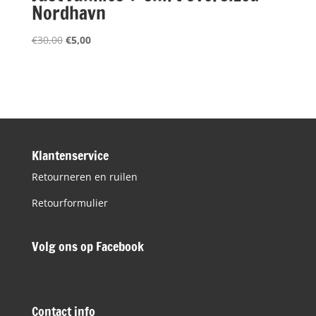
Nordhavn
Oorspronkelijke
Huidige
€
30,00
€
5,00
prijs
prijs
was:
is:
€30,00.
€5,00.
Klantenservice
Retourneren en ruilen
Retourformulier
Volg ons op Facebook
Contact info