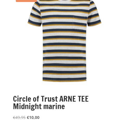
Circle of Trust ARNE TEE
Midnight marine
Oorspronkelijke
Huidige
€
49,95
€
10,00
prijs
prijs