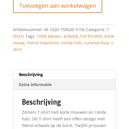
Toevoegen aan winkelwagen
throttle
T-
shirt
Survival
Artikelnummer:
M-1020-TSR636 5156
Categorie:
T-
Blue
Shirts
Tags:
100% katoen
,
artwork
,
full throttle
,
korte
aantal
mouw
,
Petrol Industries
,
ronde hals
,
survival blue
,
t-
shirt
Beschrijving
Extra informatie
Beschrijving
Zomers T-shirt met korte mouwen en ronde
hals. Dit T-shirt heeft een effen design met
Petrol-artwork op de borst. Twijfel je tussen