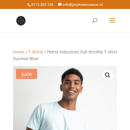
0113 202 126
info@jstylemenswear.nl
Home
/
T-Shirts
/ Petrol Industries Full throttle T-shirt
Survival Blue
sale