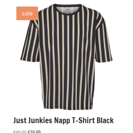
was:
is:
€49,95.
€10,00.
sale
Just Junkies Napp T-Shirt Black
Oorspronkelijke
Huidige
€
40,00
€
10,00