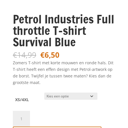
Petrol Industries Full
throttle T-shirt
Survival Blue
Oorspronkelijke
Huidige
€
14,99
€
6,50
prijs
prijs
Zomers T-shirt met korte mouwen en ronde hals. Dit
was:
is:
T-shirt heeft een effen design met Petrol-artwork op
€14,99.
€6,50.
de borst. Twijfel je tussen twee maten? Kies dan de
grootste maat.
XS/4XL
Petrol
Industries
Full