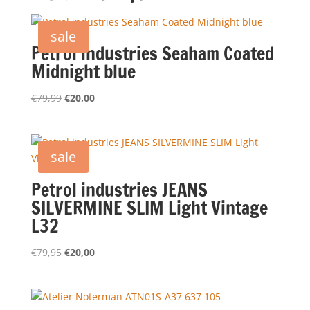
sale
Petrol industries Seaham Coated
Midnight blue
Oorspronkelijke
Huidige
€
79,99
€
20,00
prijs
prijs
was:
is:
€79,99.
€20,00.
sale
Petrol industries JEANS
SILVERMINE SLIM Light Vintage
L32
Oorspronkelijke
Huidige
€
79,95
€
20,00
prijs
prijs
was:
is:
€79,95.
€20,00.