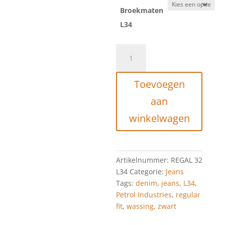
Broekmaten
L34
PETROL
INDUSTRIES
JEANS
Toevoegen
REGAL
REGULAR
aan
BLACK
winkelwagen
L34
aantal
Artikelnummer:
REGAL 32
L34
Categorie:
Jeans
Tags:
denim
,
jeans
,
L34
,
Petrol Industries
,
regular
fit
,
wassing
,
zwart