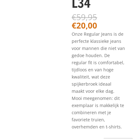
L34
Oorspronk
€
59,95
prijs
Huidige
€
20,00
was:
prijs
Onze Regular Jeans is de
€59,95.
is:
perfecte klassieke jeans
€20,00.
voor mannen die niet van
gedoe houden. De
regular fit is comfortabel,
tijdloos en van hoge
kwaliteit, wat deze
spijkerbroek ideaal
maakt voor elke dag.
Mooi meegenomen: dit
exemplaar is makkelijk te
combineren met je
favoriete truien,
overhemden en t-shirts.