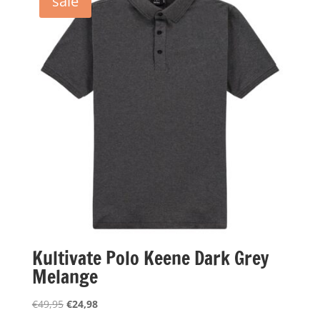
sale
Kultivate Polo Keene Dark Grey
Melange
Oorspronkelijke
Huidige
€
49,95
€
24,98
prijs
prijs