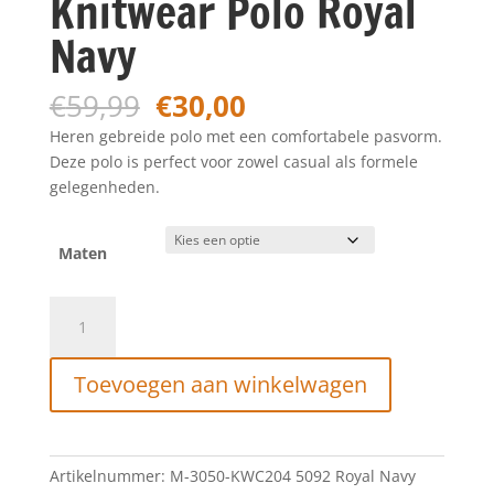
Knitwear Polo Royal
Navy
Oorspronkelijke
Huidige
€
59,99
€
30,00
prijs
prijs
Heren gebreide polo met een comfortabele pasvorm.
was:
is:
Deze polo is perfect voor zowel casual als formele
€59,99.
€30,00.
gelegenheden.
Maten
Petrol
Industries
Knitwear
Toevoegen aan winkelwagen
Polo
Royal
Navy
aantal
Artikelnummer:
M-3050-KWC204 5092 Royal Navy