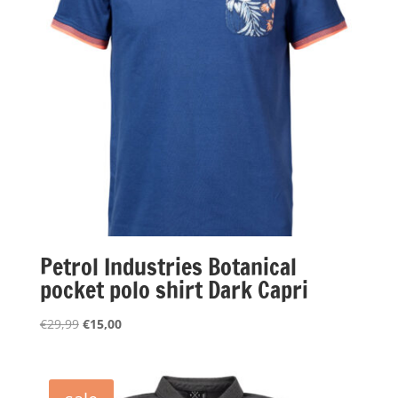
Petrol Industries Botanical
pocket polo shirt Dark Capri
Oorspronkelijke
Huidige
€
29,99
€
15,00
prijs
prijs
was:
is:
€29,99.
€15,00.