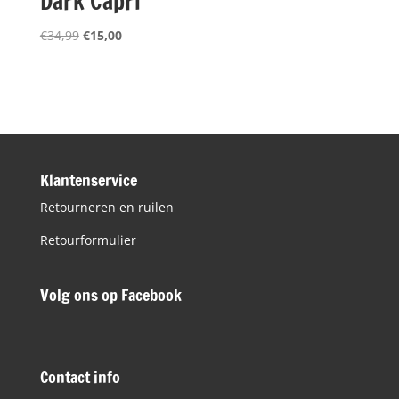
Dark Capri
Oorspronkelijke
Huidige
€
34,99
€
15,00
prijs
prijs
was:
is:
€34,99.
€15,00.
Klantenservice
Retourneren en ruilen
Retourformulier
Volg ons op Facebook
Contact info