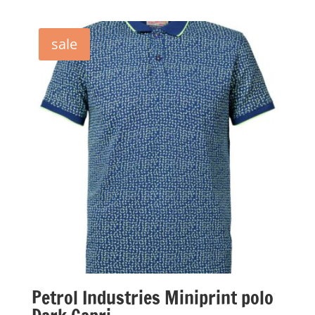
was:
is:
€49,95.
€24,98.
sale
Petrol Industries Miniprint polo