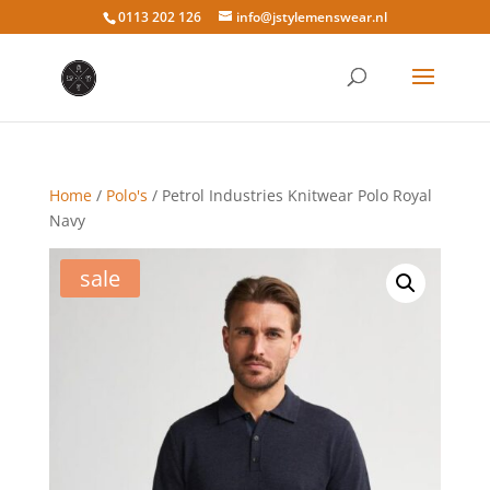
0113 202 126
info@jstylemenswear.nl
Home
/
Polo's
/ Petrol Industries Knitwear Polo Royal
Navy
sale