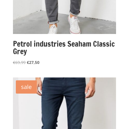
Petrol industries Seaham Classic
Grey
Oorspronkelijke
Huidige
€
69,99
€
27,50
prijs
prijs
was:
is:
€69,99.
€27,50.
sale