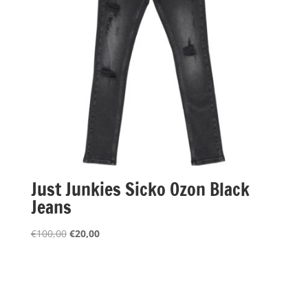
Just Junkies Sicko Ozon Black
Jeans
Oorspronkelijke
Huidige
€
100,00
€
20,00
prijs
prijs
was:
is:
€100,00.
€20,00.