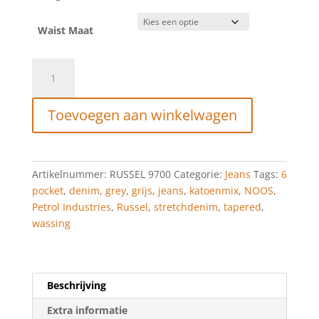
Waist Maat
Petrol
Industries
Russel
Toevoegen aan winkelwagen
regular
tapered
fit
Grey
Artikelnummer:
RUSSEL 9700
Categorie:
Jeans
Tags:
6
aantal
pocket
,
denim
,
grey
,
grijs
,
jeans
,
katoenmix
,
NOOS
,
Petrol Industries
,
Russel
,
stretchdenim
,
tapered
,
wassing
Beschrijving
Extra informatie