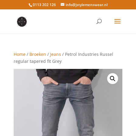
0113 202 126
info@jstylemenswear.nl
Home
/
Broeken
/
Jeans
/ Petrol Industries Russel
regular tapered fit Grey