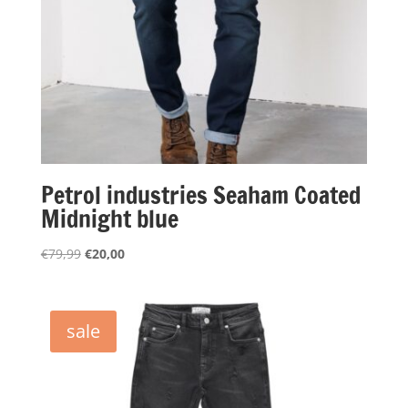
Petrol industries Seaham Coated
Midnight blue
Oorspronkelijke
Huidige
€
79,99
€
20,00
prijs
prijs
was:
is:
€79,99.
€20,00.
sale