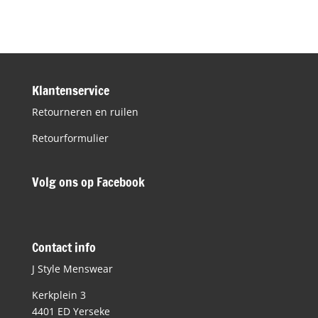
was:
is:
€89,95.
€45,00.
Klantenservice
Retourneren en ruilen
Retourformulier
Volg ons op Facebook
Contact info
J Style Menswear
Kerkplein 3
4401 ED Yerseke