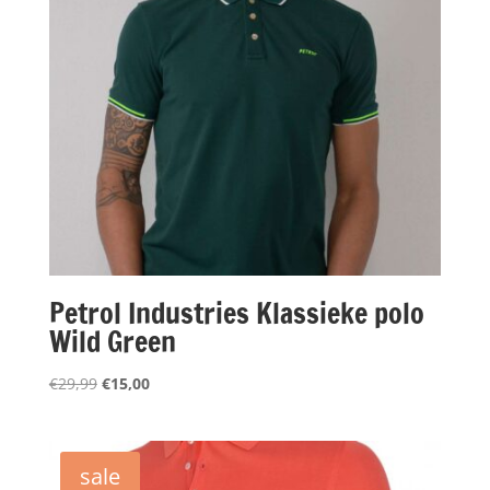
Petrol Industries Klassieke polo
Wild Green
Oorspronkelijke
Huidige
€
29,99
€
15,00
prijs
prijs
was:
is:
€29,99.
€15,00.
sale