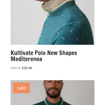
Kultivate Polo New Shapes
Mediterenea
Oorspronkelijke
Huidige
€
49,95
€
25,00
prijs
prijs
was:
is:
€49,95.
€25,00.
sale