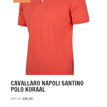
CAVALLARO NAPOLI SANTINO
POLO KORAAL
Oorspronkelijke
Huidige
€
89,95
€
45,00
prijs
prijs