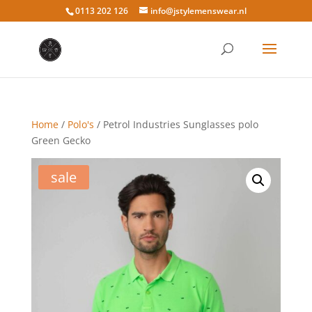
0113 202 126
info@jstylemenswear.nl
Home
/
Polo's
/ Petrol Industries Sunglasses polo
Green Gecko
sale