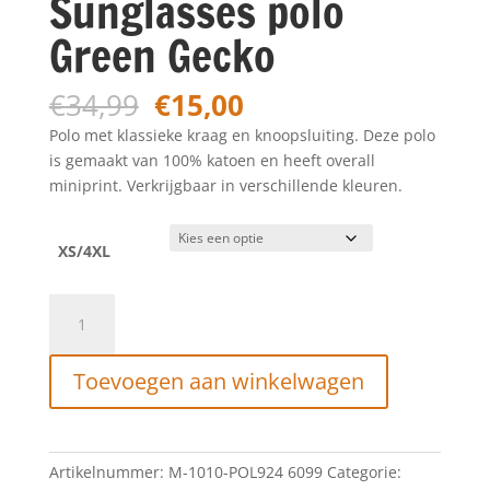
Sunglasses polo
Green Gecko
Oorspronkelijke
Huidige
€
34,99
€
15,00
prijs
prijs
Polo met klassieke kraag en knoopsluiting. Deze polo
was:
is:
is gemaakt van 100% katoen en heeft overall
€34,99.
€15,00.
miniprint. Verkrijgbaar in verschillende kleuren.
XS/4XL
Petrol
Industries
Sunglasses
Toevoegen aan winkelwagen
polo
Green
Gecko
aantal
Artikelnummer:
M-1010-POL924 6099
Categorie: