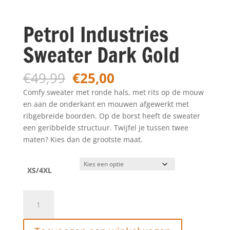
Petrol Industries
Sweater Dark Gold
Oorspronkelijke
Huidige
€
49,99
€
25,00
prijs
prijs
Comfy sweater met ronde hals, met rits op de mouw
was:
is:
en aan de onderkant en mouwen afgewerkt met
€49,99.
€25,00.
ribgebreide boorden. Op de borst heeft de sweater
een geribbelde structuur. Twijfel je tussen twee
maten? Kies dan de grootste maat.
XS/4XL
Petrol
Industries
Sweater