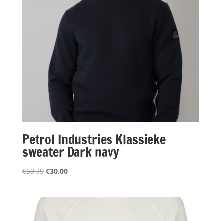
Petrol Industries Klassieke
sweater Dark navy
Oorspronkelijke
Huidige
€
59,99
€
30,00
prijs
prijs
was:
is:
€59,99.
€30,00.