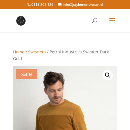
0113 202 126
info@jstylemenswear.nl
Home
/
Sweaters
/ Petrol Industries Sweater Dark
Gold
sale