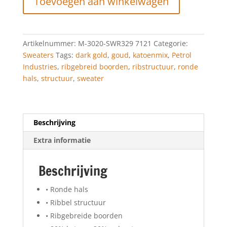
Toevoegen aan winkelwagen
Dark
Gold
aantal
Artikelnummer:
M-3020-SWR329 7121
Categorie:
Sweaters
Tags:
dark gold
,
goud
,
katoenmix
,
Petrol
Industries
,
ribgebreid boorden
,
ribstructuur
,
ronde
hals
,
structuur
,
sweater
Beschrijving
Extra informatie
Beschrijving
• Ronde hals
• Ribbel structuur
• Ribgebreide boorden