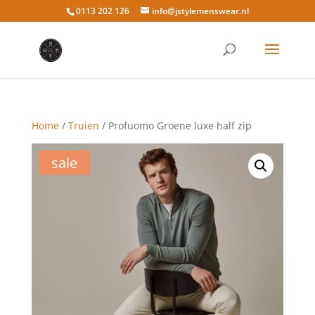
0113 202 126
info@jstylemenswear.nl
Home
/
Truien
/ Profuomo Groene luxe half zip
sale