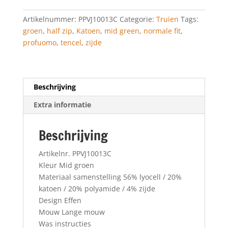
aantal
Artikelnummer:
PPVJ10013C
Categorie:
Truien
Tags:
groen
,
half zip
,
Katoen
,
mid green
,
normale fit
,
profuomo
,
tencel
,
zijde
Beschrijving
Extra informatie
Beschrijving
Artikelnr. PPVJ10013C
Kleur Mid groen
Materiaal samenstelling 56% lyocell / 20%
katoen / 20% polyamide / 4% zijde
Design Effen
Mouw Lange mouw
Was instructies