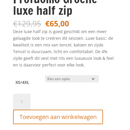
luxe half zip
Oorspronkelijke
Huidige
€
129,95
€
65,00
prijs
prijs
Deze luxe half zip is goed geschikt om een ​meer
was:
is:
gelaagde look te creëren dit seizoen. Luxe basic: de
€129,95.
€65,00.
kwaliteit is een mix van tencel, katoen en zijde.
Tencel is duurzaam, licht en comfortabel. De 4%
zijde geeft dit vest met rits een luxueuze look & feel
en is daarvoor perfect voor elke look.
XS/4XL
Profuomo
Groene
luxe
Toevoegen aan winkelwagen
half
zip