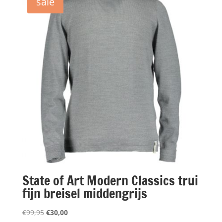
sale
State of Art Modern Classics trui
fijn breisel middengrijs
Oorspronkelijke
Huidige
€
99,95
€
30,00