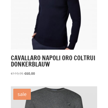
CAVALLARO NAPOLI ORO COLTRUI
DONKERBLAUW
Oorspronkelijke
Huidige
€
119,95
€
60,00
prijs
prijs
was:
is:
€119,95.
€60,00.
sale