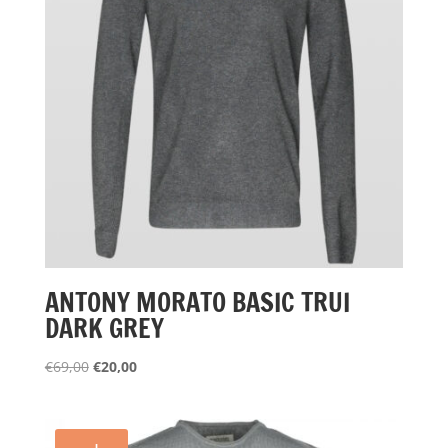
ANTONY MORATO BASIC TRUI
DARK GREY
Oorspronkelijke
Huidige
€
69,00
€
20,00
prijs
prijs
was:
is:
€69,00.
€20,00.