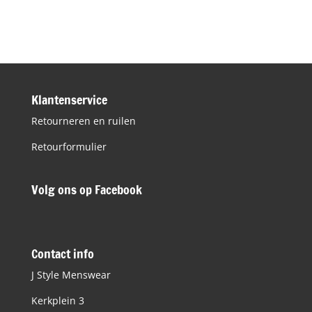
prijs
prijs
was:
is:
€99,95.
€30,00.
Klantenservice
Retourneren en ruilen
Retourformulier
Volg ons op Facebook
Contact info
J Style Menswear
Kerkplein 3