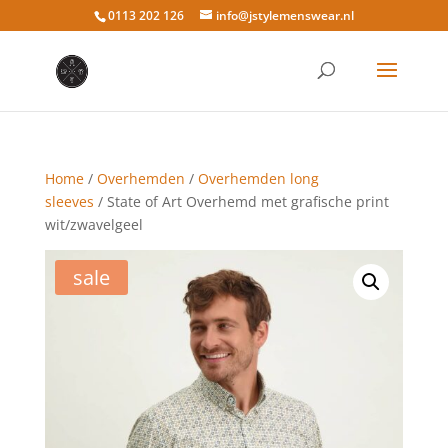
0113 202 126
info@jstylemenswear.nl
Home
/
Overhemden
/
Overhemden long
sleeves
/ State of Art Overhemd met grafische print
wit/zwavelgeel
sale