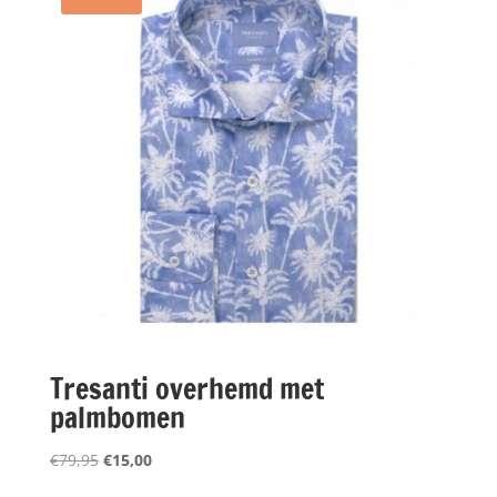
Tresanti overhemd met
palmbomen
Oorspronkelijke
Huidige
€
79,95
€
15,00
prijs
prijs