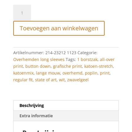
State
of
Art
Toevoegen aan winkelwagen
Overhemd
met
grafische
print
Artikelnummer:
214-23212 1123
Categorie:
wit/zwavelgeel
Overhemden long sleeves
Tags:
1 borstzak
,
all-over
aantal
print
,
button down
,
grafische print
,
katoen-stretch
,
katoenmix
,
lange mouw
,
overhemd
,
poplin
,
print
,
regular fit
,
state of art
,
wit
,
zwavelgeel
Beschrijving
Extra informatie