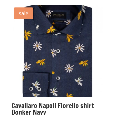
was:
is:
€79,95.
€15,00.
sale
Cavallaro Napoli Fiorello shirt
Donker Navy