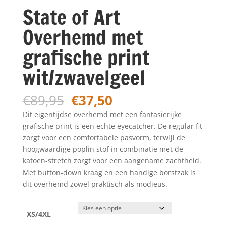
State of Art
Overhemd met
grafische print
wit/zwavelgeel
Oorspronkelijke
Huidige
€
89,95
€
37,50
prijs
prijs
Dit eigentijdse overhemd met een fantasierijke
was:
is:
grafische print is een echte eyecatcher. De regular fit
€89,95.
€37,50.
zorgt voor een comfortabele pasvorm, terwijl de
hoogwaardige poplin stof in combinatie met de
katoen-stretch zorgt voor een aangename zachtheid.
Met button-down kraag en een handige borstzak is
dit overhemd zowel praktisch als modieus.
XS/4XL