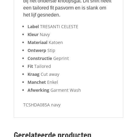
bij het onderste knoopsgat. Dit shirt heeft
een tailored fit pasvorm en is slank om
het lijf gesneden.
Label
TRESANTI CELESTE
Kleur
Navy
Materiaal
Katoen
Ontwerp
Stip
Constructie
Geprint
Fit
Tailored
Kraag
Cut away
Manchet
Enkel
Afwerking
Garment Wash
TCSHDA085A navy
Gerelateerde producten