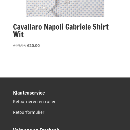
Cavallaro Napoli Gabriele Shirt
Wit
Oorspronkelijke
Huidige
€
99,95
€
20,00
prijs
prijs
was:
is:
€99,95.
€20,00.
Klantenservice
Retourneren en ruilen
Retourformulier