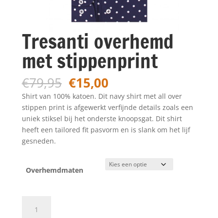
Tresanti overhemd
met stippenprint
Oorspronkelijke
Huidige
€
79,95
€
15,00
prijs
prijs
Shirt van 100% katoen. Dit navy shirt met all over
was:
is:
stippen print is afgewerkt verfijnde details zoals een
€79,95.
€15,00.
uniek stiksel bij het onderste knoopsgat. Dit shirt
heeft een tailored fit pasvorm en is slank om het lijf
gesneden.
Overhemdmaten
Tresanti
overhemd