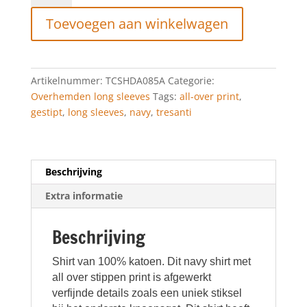
met
Toevoegen aan winkelwagen
stippenprint
aantal
Artikelnummer:
TCSHDA085A
Categorie:
Overhemden long sleeves
Tags:
all-over print
,
gestipt
,
long sleeves
,
navy
,
tresanti
Beschrijving
Extra informatie
Beschrijving
Shirt van 100% katoen. Dit navy shirt met
all over stippen print is afgewerkt
verfijnde details zoals een uniek stiksel