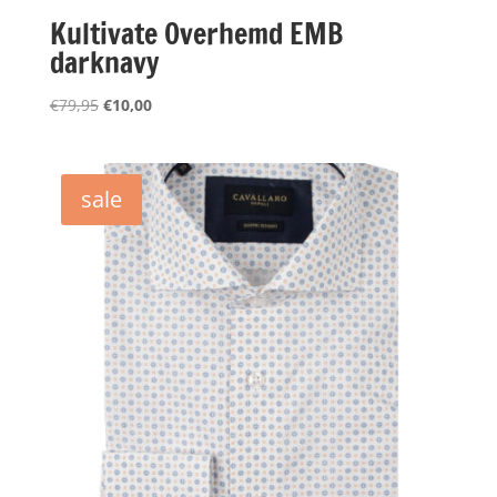
Kultivate Overhemd EMB
darknavy
Oorspronkelijke
Huidige
€
79,95
€
10,00
prijs
prijs
was:
is:
€79,95.
€10,00.
sale