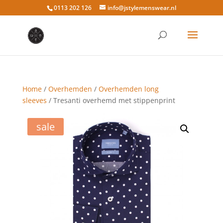
0113 202 126
info@jstylemenswear.nl
Home
/
Overhemden
/
Overhemden long
sleeves
/ Tresanti overhemd met stippenprint
sale