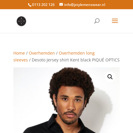
0113 202 126
info@jstylemenswear.nl
Home
/
Overhemden
/
Overhemden long
sleeves
/ Desoto Jersey shirt Kent black PIQUÉ OPTICS