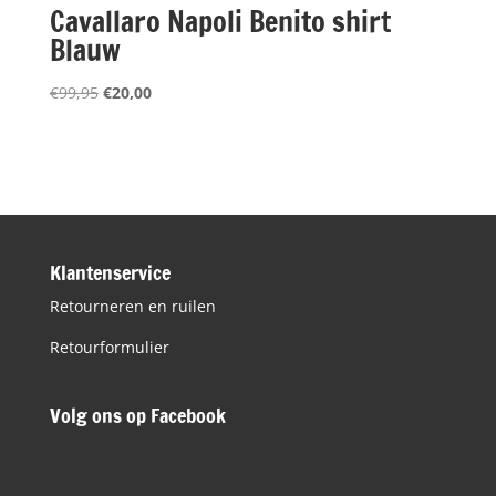
Cavallaro Napoli Benito shirt
Blauw
Oorspronkelijke
Huidige
€
99,95
€
20,00
prijs
prijs
was:
is:
€99,95.
€20,00.
Klantenservice
Retourneren en ruilen
Retourformulier
Volg ons op Facebook