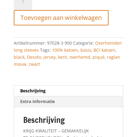
Jersey
shirt
Toevoegen aan winkelwagen
Kent
black
PIQUÉ
OPTICS
Artikelnummer:
97028-3 900
Categorie:
Overhemden
aantal
long sleeves
Tags:
100% katoen
,
basis
,
BCI katoen
,
black
,
Desoto
,
jersey
,
kent
,
overhemd
,
piqué
,
raglan
mouw
,
zwart
Beschrijving
Extra informatie
Beschrijving
KRIJG KWALITEIT – GEMAKKELIJK