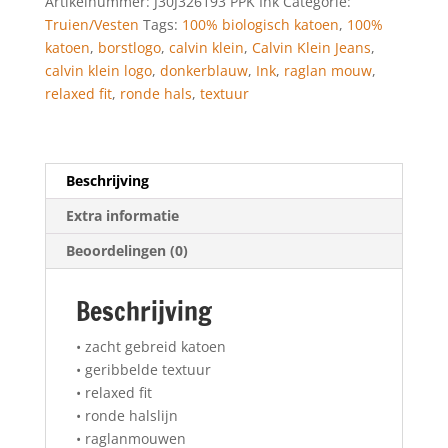
Artikelnummer:
J30J326193 PPK Ink
Categorie:
Truien/Vesten
Tags:
100% biologisch katoen
,
100%
katoen
,
borstlogo
,
calvin klein
,
Calvin Klein Jeans
,
calvin klein logo
,
donkerblauw
,
Ink
,
raglan mouw
,
relaxed fit
,
ronde hals
,
textuur
Beschrijving
Extra informatie
Beoordelingen (0)
Beschrijving
• zacht gebreid katoen
• geribbelde textuur
• relaxed fit
• ronde halslijn
• raglanmouwen