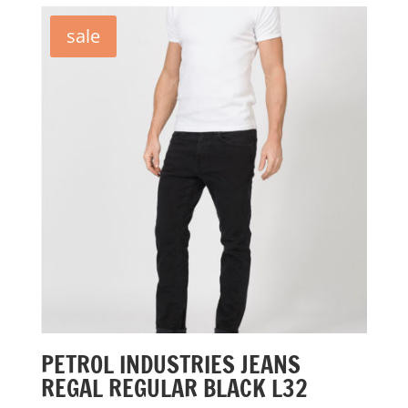
€79,95.
€20,00.
sale
PETROL INDUSTRIES JEANS
REGAL REGULAR BLACK L32