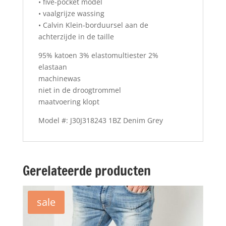
• five-pocket model
• vaalgrijze wassing
• Calvin Klein-borduursel aan de
achterzijde in de taille
95% katoen 3% elastomultiester 2%
elastaan
machinewas
niet in de droogtrommel
maatvoering klopt
Model #: J30J318243 1BZ Denim Grey
Gerelateerde producten
sale