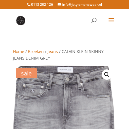
0113 202 126
info@jstylemenswear.nl
Home
/
Broeken
/
Jeans
/ CALVIN KLEIN SKINNY
JEANS DENIM GREY
sale