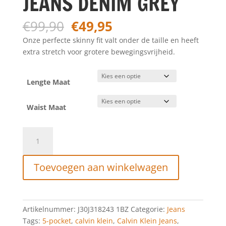
JEANS DENIM GREY
Oorspronkelijke
Huidige
€
99,90
€
49,95
prijs
prijs
Onze perfecte skinny fit valt onder de taille en heeft
was:
is:
extra stretch voor grotere bewegingsvrijheid.
€99,90.
€49,95.
Lengte Maat
Waist Maat
CALVIN
KLEIN
SKINNY
Toevoegen aan winkelwagen
JEANS
DENIM
GREY
aantal
Artikelnummer:
J30J318243 1BZ
Categorie:
Jeans
Tags:
5-pocket
,
calvin klein
,
Calvin Klein Jeans
,