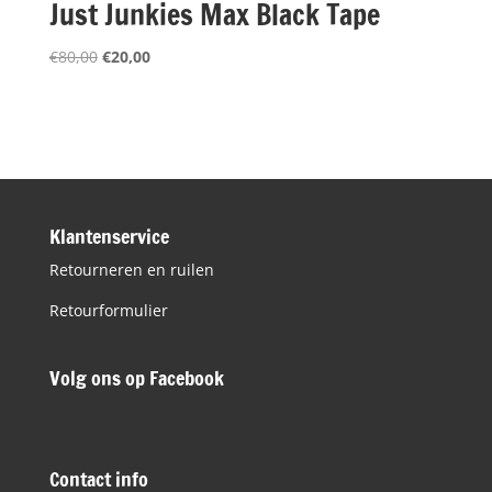
Just Junkies Max Black Tape
Oorspronkelijke
Huidige
€
80,00
€
20,00
prijs
prijs
was:
is:
€80,00.
€20,00.
Klantenservice
Retourneren en ruilen
Retourformulier
Volg ons op Facebook
Contact info