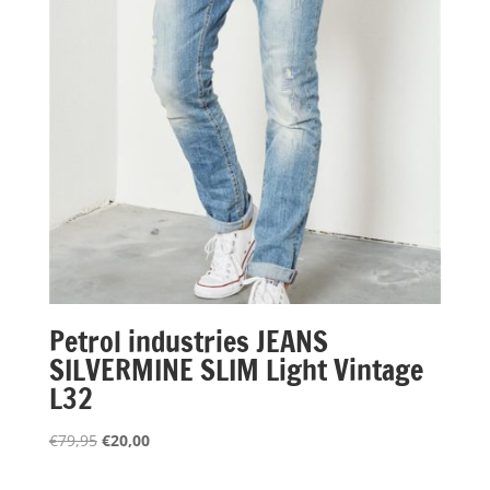
Petrol industries JEANS
SILVERMINE SLIM Light Vintage
L32
Oorspronkelijke
Huidige
€
79,95
€
20,00
prijs
prijs
was:
is: