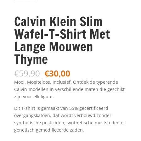
Calvin Klein Slim
Wafel-T-Shirt Met
Lange Mouwen
Thyme
Oorspronkelijke
Huidige
€
59,90
€
30,00
prijs
prijs
Mooi. Moeiteloos. Inclusief. Ontdek de typerende
was:
is:
Calvin-modellen in verschillende maten die geschikt
€59,90.
€30,00.
zijn voor elk figuur.
Dit T-shirt is gemaakt van 55% gecertificeerd
overgangskatoen, dat wordt verbouwd zonder
synthetische pesticiden, synthetische meststoffen of
genetisch gemodificeerde zaden.