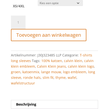
XS/4XL
Calvin
Klein
Slim
Toevoegen aan winkelwagen
Wafel-
T-
Shirt
Met
Artikelnummer:
J30J323485 LLP
Categorie:
T-shirts
Lange
long sleeves
Tags:
100% katoen
,
calvin klein
,
calvin
Mouwen
klein embleem
,
Calvin Klein Jeans
,
calvin klein logo
,
Thyme
groen
,
katoenmix
,
lange mouw
,
logo embleem
,
long
aantal
sleeve
,
ronde hals
,
slim fit
,
thyme
,
wafel
,
wafelstructuur
Beschrijving