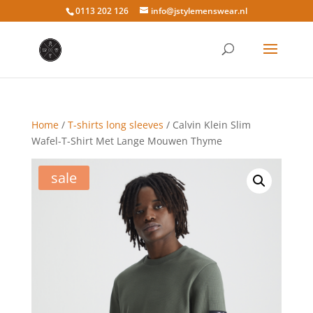
0113 202 126
info@jstylemenswear.nl
Home
/
T-shirts long sleeves
/ Calvin Klein Slim
Wafel-T-Shirt Met Lange Mouwen Thyme
sale