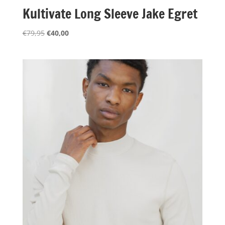
Kultivate Long Sleeve Jake Egret
Oorspronkelijke
Huidige
€
79,95
€
40,00
prijs
prijs
was:
is:
€79,95.
€40,00.