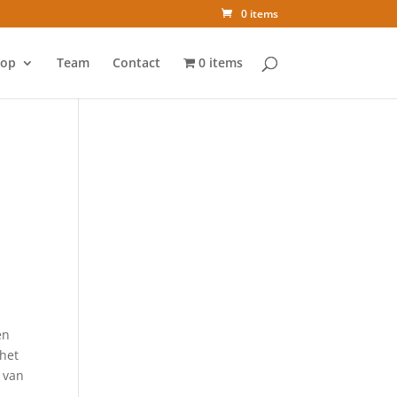
0 items
op
Team
Contact
0 items
en
 het
t van