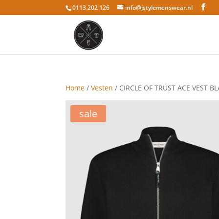
0113 202 126
info@jstylemenswear.nl
Home
/
Vesten
/ CIRCLE OF TRUST ACE VEST B
sale