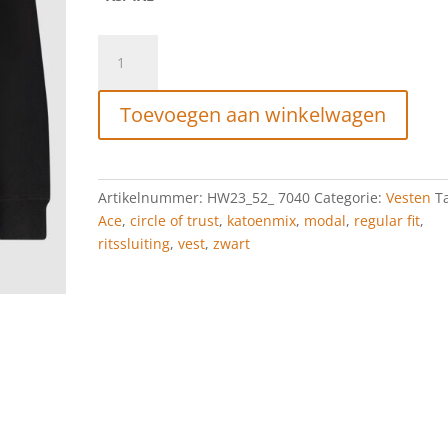
CIRCLE
OF
TRUST
Toevoegen aan winkelwagen
ACE
VEST
BLACK
INK
Artikelnummer:
HW23_52_ 7040
Categorie:
Vesten
T
aantal
Ace
,
circle of trust
,
katoenmix
,
modal
,
regular fit
,
ritssluiting
,
vest
,
zwart