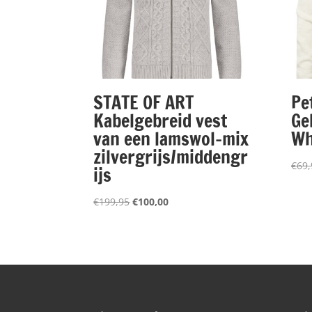
STATE OF ART
Pe
Kabelgebreid vest
Ge
van een lamswol-mix
Wh
zilvergrijs/middengr
€
69,
ijs
Oorspronkelijke
Huidige
€
199,95
€
100,00
prijs
prijs
was:
is:
€199,95.
€100,00.