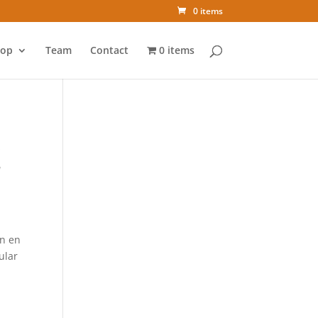
0 items
op
Team
Contact
0 items
E
en en
ular