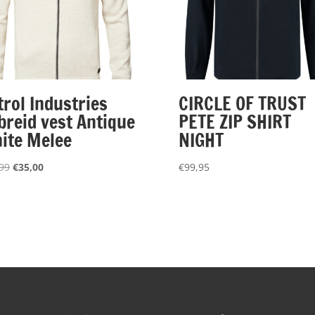
trol Industries
CIRCLE OF TRUST
breid vest Antique
PETE ZIP SHIRT
ite Melee
NIGHT
Oorspronkelijke
Huidige
99
€
35,00
€
99,95
prijs
prijs
was:
is:
€69,99.
€35,00.