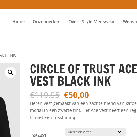
Home
Onze merken
Over J Style Menswear
Websh
LACK INK
CIRCLE OF TRUST AC
VEST BLACK INK
Oorspronkelijke
Huidige
€
119,95
€
50,00
prijs
prijs
Heren vest gemaakt van een zachte blend van kato
was:
is:
modal in een zwarte tint. Het Ace vest heeft een reg
€119,95.
€50,00.
fit met een ritssluiting.
XS/4XL