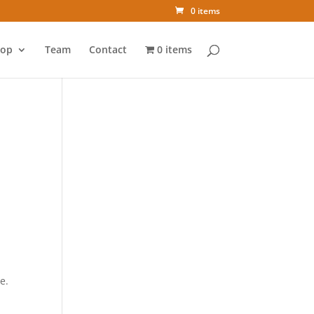
0 items
op
Team
Contact
0 items
e.