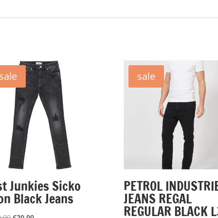
sale
sale
st Junkies Sicko
PETROL INDUSTRI
on Black Jeans
JEANS REGAL
REGULAR BLACK L
Oorspronkelijke
Huidige
,00
€
20,00