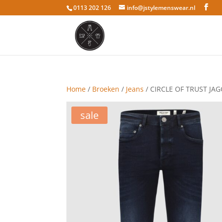
0113 202 126
info@jstylemenswear.nl
Home
/
Broeken
/
Jeans
/ CIRCLE OF TRUST JAG
sale