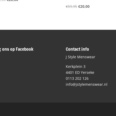
prijs
prijs
Oorspronkelijke
Huidige
€
59,95
€
20,00
was:
is:
prijs
prijs
€100,00.
€20,00.
was:
is:
€59,95.
€20,00.
g ons op Facebook
Contact info
J Style Menswear
Kerkplein 3
4401 ED Yerseke
0113 202 126
info@jstylemenswear.nl