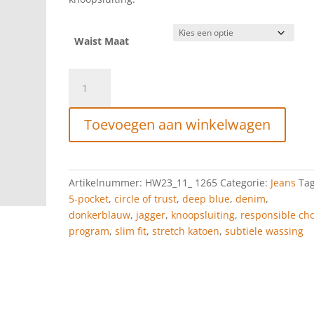
Waist Maat
CIRCLE
OF
TRUST
Toevoegen aan winkelwagen
JAGGER
DEEP
BLUE
SLIM
Artikelnummer:
HW23_11_ 1265
Categorie:
Jeans
Tag
FIT
5-pocket
,
circle of trust
,
deep blue
,
denim
,
aantal
donkerblauw
,
jagger
,
knoopsluiting
,
responsible ch
program
,
slim fit
,
stretch katoen
,
subtiele wassing