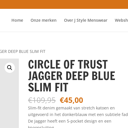
Home
Onze merken
Over J Style Menswear
Websh
GER DEEP BLUE SLIM FIT
CIRCLE OF TRUST
JAGGER DEEP BLUE
SLIM FIT
Oorspronkelijke
Huidige
€
109,95
€
45,00
prijs
prijs
Slim-fit denim gemaakt van stretch katoen en
was:
is:
uitgevoerd in het donkerblauw met een subtiele fad
€109,95.
€45,00.
De Jagger heeft een 5-pocket design en een
knoopsluiting.