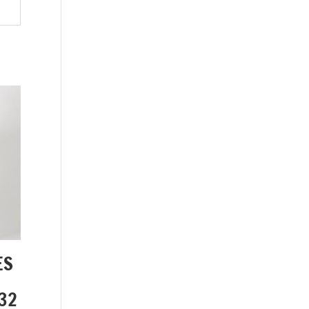
ES
32