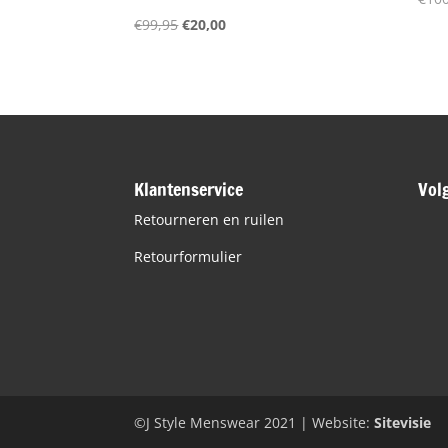
Oorspronkelijke
Huidige
€
99,95
€
20,00
prijs
prijs
was:
is:
€99,95.
€20,00.
Klantenservice
Vol
Retourneren en ruilen
Retourformulier
©J Style Menswear 2021 | Website:
Sitevisie