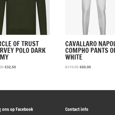
RCLE OF TRUST
CAVALLARO NAPOL
RVEY POLO DARK
COMPHO PANTS O
RMY
WHITE
Oorspronkelijke
Huidige
Oorspronkelijke
Huidige
95
€
32,50
€
119,95
€
60,00
prijs
prijs
prijs
prijs
was:
is:
was:
is:
€79,95.
€32,50.
€119,95.
€60,00.
g ons op Facebook
Contact info