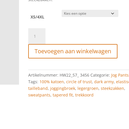
XS/4XL
CIRCLE
OF
TRUST
Toevoegen aan winkelwagen
SWEAT
PANTS
DARK
ARMY
Artikelnummer:
HW22_57_ 3456
Categorie:
Jog Pants
aantal
Tags:
100% katoen
,
circle of trust
,
dark army
,
elasti
tailleband
,
joggingbroek
,
legergroen
,
steekzakken
,
sweatpants
,
tapered fit
,
trekkoord