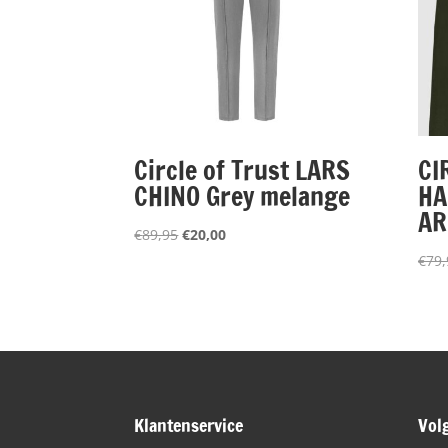
Circle of Trust LARS
CI
CHINO Grey melange
HA
A
Oorspronkelijke
Huidige
€
89,95
€
20,00
prijs
prijs
€
79,
was:
is:
€89,95.
€20,00.
Klantenservice
Vol