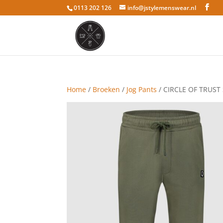
0113 202 126
info@jstylemenswear.nl
Home
/
Broeken
/
Jog Pants
/ CIRCLE OF TRUS