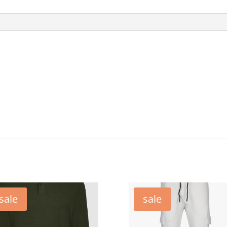
sale
sale