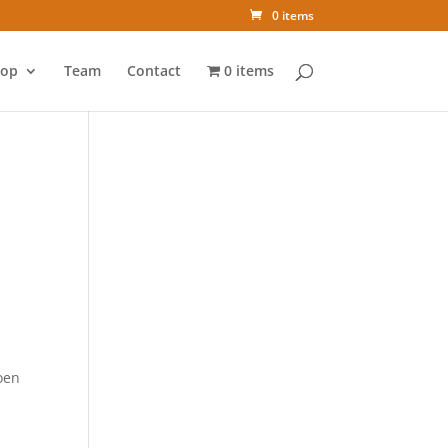
0 items
op
Team
Contact
0 items
oen
t