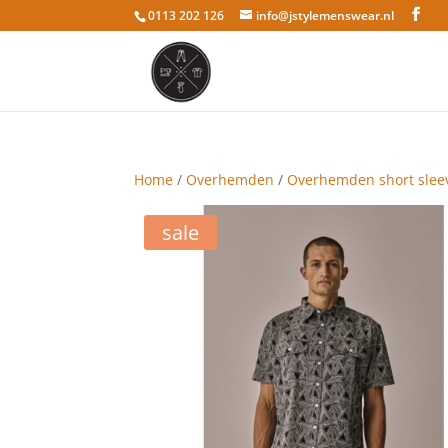
0113 202 126
info@jstylemenswear.nl
Home
/
Overhemden
/
Overhemden short slee
sale