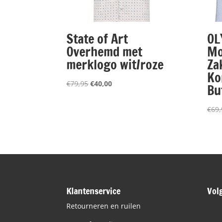
State of Art
OL
Overhemd met
Mo
merklogo wit/roze
Za
Ko
Oorspronkelijke
Huidige
€
79,95
€
40,00
Bu
prijs
prijs
was:
is:
€
69,
€79,95.
€40,00.
Klantenservice
Vol
Retourneren en ruilen