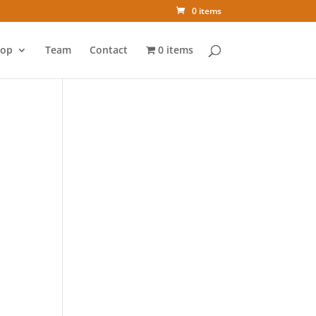
0 items
op
Team
Contact
0 items