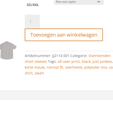
XS/4XL
Just
Junkies
Somex
Toevoegen aan winkelwagen
Shirt
aantal
Artikelnummer:
JJ2114 001
Categorie:
Overhemden
short sleeves
Tags:
all-over print
,
black
,
Just Junkies
korte mouw
,
normal fit
,
overhemd
,
polyester mix
,
s
shirt
,
zwart