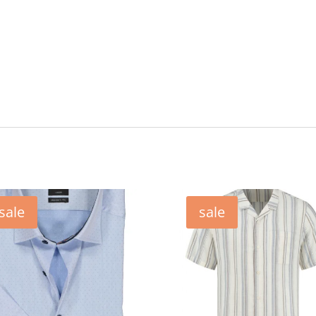
sale
sale