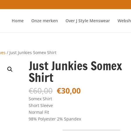
Home
Onze merken
Over J Style Menswear
Websh
ves
/ Just Junkies Somex Shirt
Just Junkies Somex
Shirt
Oorspronkelijke
Huidige
€
60,00
€
30,00
prijs
prijs
Somex Shirt
was:
is:
Short Sleeve
€60,00.
€30,00.
Normal Fit
98% Polyester 2% Spandex