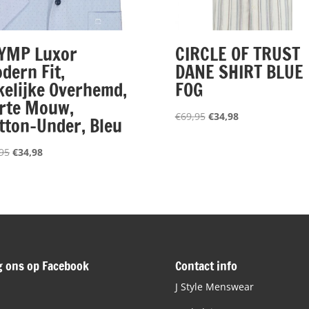
YMP Luxor
CIRCLE OF TRUST
dern Fit,
DANE SHIRT BLUE
kelijke Overhemd,
FOG
rte Mouw,
Oorspronkelijke
Huidige
€
69,95
€
34,98
tton-Under, Bleu
prijs
prijs
was:
is:
Oorspronkelijke
Huidige
95
€
34,98
€69,95.
€34,98.
prijs
prijs
was:
is:
€69,95.
€34,98.
g ons op Facebook
Contact info
J Style Menswear