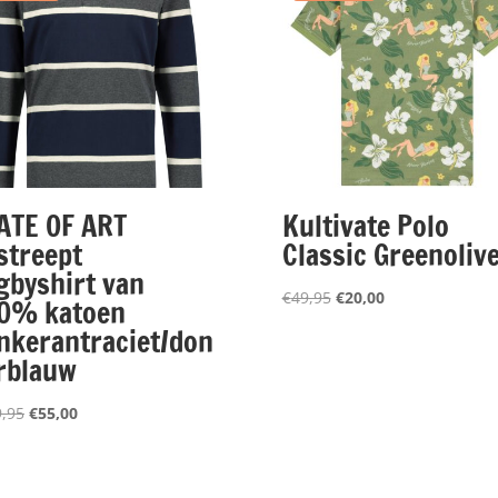
ATE OF ART
Kultivate Polo
streept
Classic Greenoliv
gbyshirt van
Oorspronkelijke
Huidige
€
49,95
€
20,00
0% katoen
prijs
prijs
nkerantraciet/don
was:
is:
rblauw
€49,95.
€20,00.
Oorspronkelijke
Huidige
,95
€
55,00
prijs
prijs
was:
is:
€109,95.
€55,00.