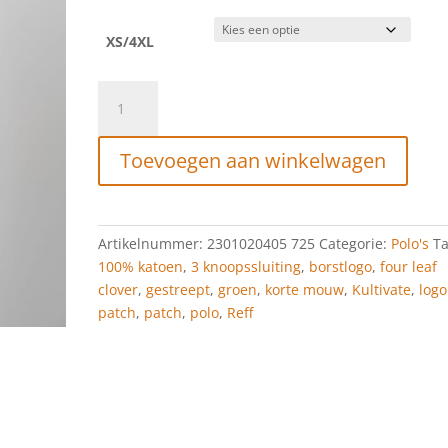
XS/4XL
Kultivate
Polo
Reff
Toevoegen aan winkelwagen
four
leaf
clover
aantal
Artikelnummer:
2301020405 725
Categorie:
Polo's
Ta
100% katoen
,
3 knoopssluiting
,
borstlogo
,
four leaf
clover
,
gestreept
,
groen
,
korte mouw
,
Kultivate
,
logo
patch
,
patch
,
polo
,
Reff