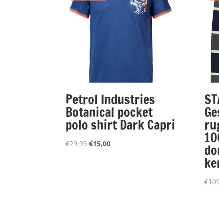
Petrol Industries
ST
Botanical pocket
Ge
polo shirt Dark Capri
ru
10
Oorspronkelijke
Huidige
€
29,99
€
15,00
do
prijs
prijs
ke
was:
is:
€29,99.
€15,00.
€
109