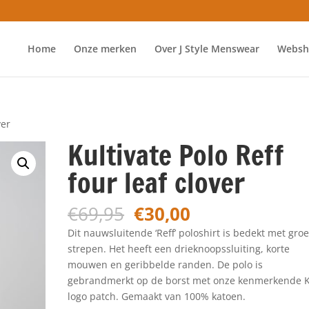
Home
Onze merken
Over J Style Menswear
Websh
ver
Kultivate Polo Reff
four leaf clover
Oorspronkelijke
Huidige
€
69,95
€
30,00
prijs
prijs
Dit nauwsluitende ‘Reff’ poloshirt is bedekt met gro
was:
is:
strepen. Het heeft een drieknoopssluiting, korte
€69,95.
€30,00.
mouwen en geribbelde randen. De polo is
gebrandmerkt op de borst met onze kenmerkende K
logo patch. Gemaakt van 100% katoen.