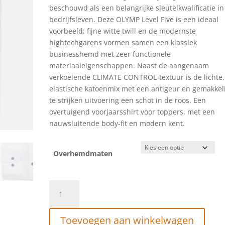
was:
is:
beschouwd als een belangrijke sleutelkwalificatie in
€79,95.
€40,00.
bedrijfsleven. Deze OLYMP Level Five is een ideaal
voorbeeld: fijne witte twill en de modernste
hightechgarens vormen samen een klassiek
businesshemd met zeer functionele
materiaaleigenschappen. Naast de aangenaam
verkoelende CLIMATE CONTROL-textuur is de lichte,
elastische katoenmix met een antigeur en gemakkeli
te strijken uitvoering een schot in de roos. Een
overtuigend voorjaarsshirt voor toppers, met een
nauwsluitende body-fit en modern kent.
Overhemdmaten
OLYMP
Level
Five
Toevoegen aan winkelwagen
24/Seven