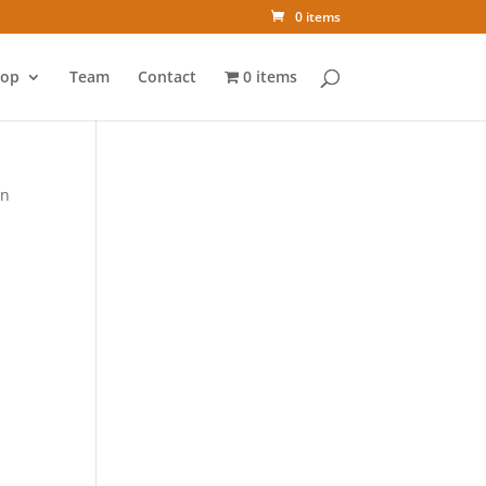
0 items
op
Team
Contact
0 items
rn