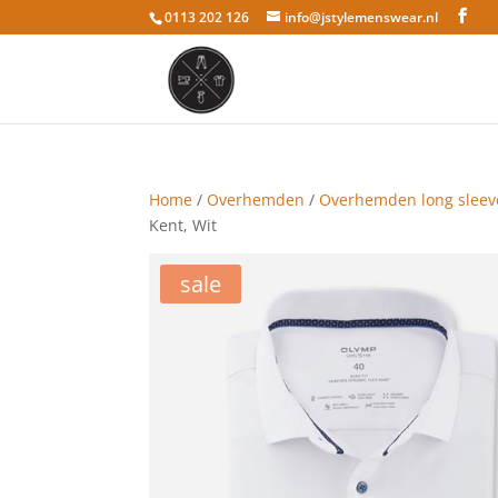
0113 202 126
info@jstylemenswear.nl
Home
/
Overhemden
/
Overhemden long sleev
Kent, Wit
sale