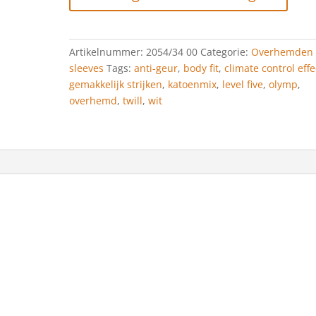
Body
Fit,
Zakelijk
Artikelnummer:
2054/34 00
Categorie:
Overhemden 
Overhemd,
sleeves
Tags:
anti-geur
,
body fit
,
climate control effe
Modern
gemakkelijk strijken
,
katoenmix
,
level five
,
olymp
,
Kent,
overhemd
,
twill
,
wit
Wit
aantal