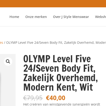
Home
Onze merken
Over J Style Menswear
Websh
es
/ OLYMP Level Five 24/Seven Body Fit, Zakelijk Overhemd, Mode
OLYMP Level Five
24/Seven Body Fit,
Zakelijk Overhemd,
Modern Kent, Wit
Oorspronkelijke
Huidige
€
79,95
€
40,00
prijs
prijs
Het creëren van winstgevende synergieën wordt