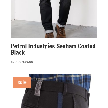
Petrol Industries Seaham Coated
Black
Oorspronkelijke
Huidige
€
79,99
€
20,00
prijs
prijs
was:
is:
€79,99.
€20,00.
sale