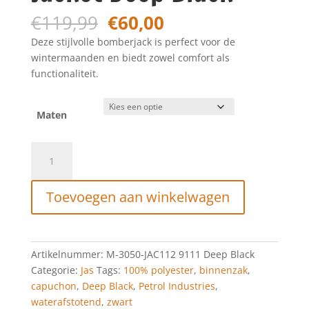
Oorspronkelijke
Huidige
€
119,99
€
60,00
prijs
prijs
Deze stijlvolle bomberjack is perfect voor de
was:
is:
wintermaanden en biedt zowel comfort als
€119,99.
€60,00.
functionaliteit.
Maten
Petrol
Industries
Jacket
Toevoegen aan winkelwagen
Deep
Black
aantal
Artikelnummer:
M-3050-JAC112 9111 Deep Black
Categorie:
Jas
Tags:
100% polyester
,
binnenzak
,
capuchon
,
Deep Black
,
Petrol Industries
,
waterafstotend
,
zwart