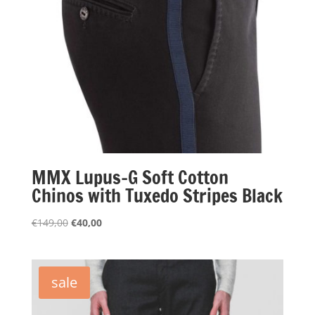
MMX Lupus-G Soft Cotton
Chinos with Tuxedo Stripes Black
Oorspronkelijke
Huidige
€
149,00
€
40,00
prijs
prijs
was:
is:
€149,00.
€40,00.
sale