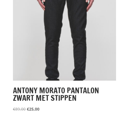
ANTONY MORATO PANTALON
ZWART MET STIPPEN
Oorspronkelijke
Huidige
€
89,00
€
25,00
prijs
prijs
was:
is:
€89,00.
€25,00.