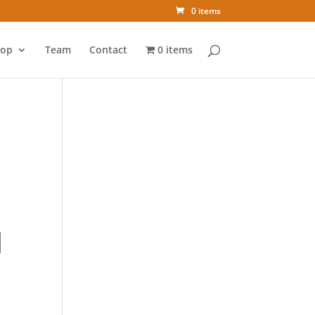
0 items
op
Team
Contact
0 items
N