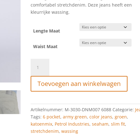
€79,99.
€30,00.
comfortabel stretchdenim. Deze jeans heeft een
kleurrijke wassing.
Lengte Maat
Waist Maat
PETROL
INDUSTRIES
SEAHAM
Toevoegen aan winkelwagen
GEKLEURDE
SLIM
FIT
JEANS
Artikelnummer:
M-3030-DNM007 6088
Categorie:
Je
POLSON
Tags:
6 pocket
,
army green
,
color jeans
,
groen
,
ARMY
katoenmix
,
Petrol Industries
,
seaham
,
slim fit
,
GREEN
stretchdenim
,
wassing
aantal