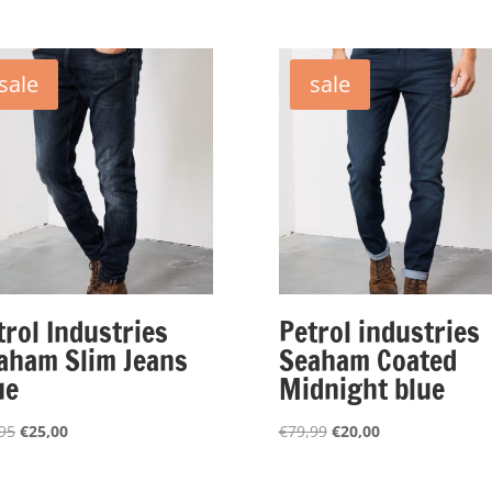
sale
sale
trol Industries
Petrol industries
aham Slim Jeans
Seaham Coated
ue
Midnight blue
Oorspronkelijke
Huidige
Oorspronkelijke
Huidige
95
€
25,00
€
79,99
€
20,00
prijs
prijs
prijs
prijs
was:
is:
was:
is: