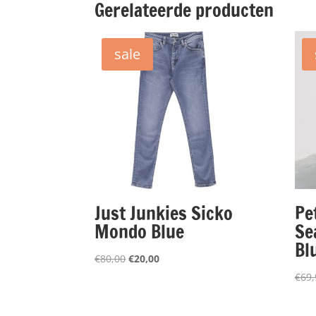
Gerelateerde producten
sale
Just Junkies Sicko
Pe
Mondo Blue
Se
Bl
Oorspronkelijke
Huidige
€
80,00
€
20,00
prijs
prijs
€
69,
was:
is:
€80,00.
€20,00.