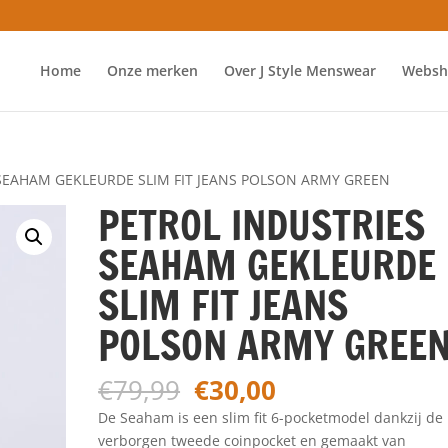
Home
Onze merken
Over J Style Menswear
Websh
 SEAHAM GEKLEURDE SLIM FIT JEANS POLSON ARMY GREEN
PETROL INDUSTRIES
SEAHAM GEKLEURDE
SLIM FIT JEANS
POLSON ARMY GREE
Oorspronkelijke
Huidige
€
79,99
€
30,00
prijs
prijs
De Seaham is een slim fit 6-pocketmodel dankzij de
was:
is:
verborgen tweede coinpocket en gemaakt van