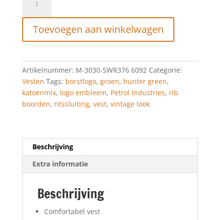
INDUSTRIES
VINTAGE
Toevoegen aan winkelwagen
LOOK
VEST
FAIRMONT
HUNTER
Artikelnummer:
M-3030-SWR376 6092
Categorie:
GREEN
Vesten
Tags:
borstlogo
,
groen
,
hunter green
,
aantal
katoenmix
,
logo embleem
,
Petrol Industries
,
rib
boorden
,
ritssluiting
,
vest
,
vintage look
Beschrijving
Extra informatie
Beschrijving
Comfortabel vest