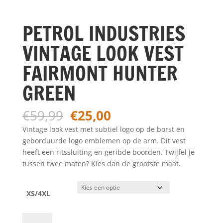
PETROL INDUSTRIES
VINTAGE LOOK VEST
FAIRMONT HUNTER
GREEN
Oorspronkelijke
Huidige
€
59,99
€
25,00
prijs
prijs
Vintage look vest met subtiel logo op de borst en
was:
is:
geborduurde logo emblemen op de arm. Dit vest
€59,99.
€25,00.
heeft een ritssluiting en geribde boorden. Twijfel je
tussen twee maten? Kies dan de grootste maat.
XS/4XL
PETROL