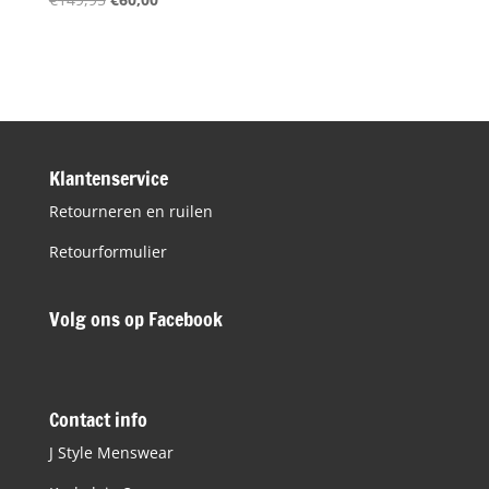
prijs
prijs
was:
is:
€149,95.
€60,00.
Klantenservice
Retourneren en ruilen
Retourformulier
Volg ons op Facebook
Contact info
J Style Menswear