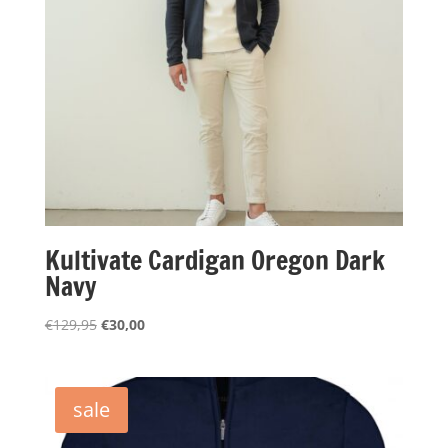
Kultivate Cardigan Oregon Dark
Navy
Oorspronkelijke
Huidige
€
129,95
€
30,00
prijs
prijs
was:
is:
€129,95.
€30,00.
sale