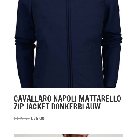
CAVALLARO NAPOLI MATTARELLO
ZIP JACKET DONKERBLAUW
Oorspronkelijke
Huidige
€
149,95
€
75,00
prijs
prijs
was:
is: