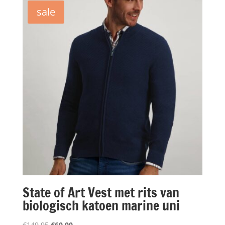
€149,95.
€75,00.
sale
State of Art Vest met rits van
biologisch katoen marine uni
Oorspronkelijke
Huidige
€
149,95
€
60,00