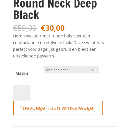
Round Neck Deep
Black
Oorspronkelijke
Huidige
€
59,99
€
30,00
prijs
prijs
Heren sweater met ronde hals voor een
was:
is:
comfortabele en stijlvolle look. Deze sweater is
€59,99.
€30,00.
perfect voor dagelijks gebruik en biedt een
uitstekende pasvorm.
Maten
Petrol
Sweater
Round
Toevoegen aan winkelwagen
Neck
Deep
Black
aantal