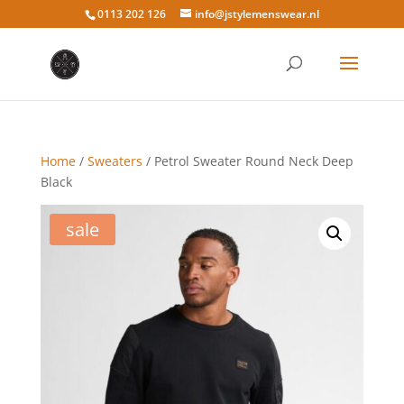
0113 202 126
info@jstylemenswear.nl
Home
/
Sweaters
/ Petrol Sweater Round Neck Deep
Black
sale