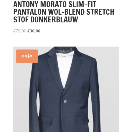
ANTONY MORATO SLIM-FIT
PANTALON WOL-BLEND STRETCH
STOF DONKERBLAUW
Oorspronkelijke
Huidige
€
79,00
€
30,00
prijs
prijs
was:
is:
€79,00.
€30,00.
sale