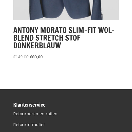
ANTONY MORATO SLIM-FIT WOL-
BLEND STRETCH STOF
DONKERBLAUW
Oorspronkelijke
Huidige
€
149,00
€
60,00
prijs
prijs
was:
is:
€149,00.
€60,00.
Klantenservice
Retourneren en ruilen
Retourformulier