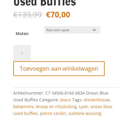
Used Buffies
Oorspronkelijke
Huidige
€
139,99
€
70,00
prijs
prijs
was:
is:
€139,99.
€70,00.
Maten
Pierre
Cardin
PC-
Toevoegen aan winkelwagen
Lyon
Ocean
Blue
Used
Artikelnummer:
C7 34506.8166 6834 Ocean Blue
Buffies
Used Buffies
Categorie:
Jeans
Tags:
donkerblauw
,
aantal
katoenmix
,
knoop en ritssluiting
,
Lyon
,
ocean blue
used buffies
,
pierre cardin
,
subtiele wassing