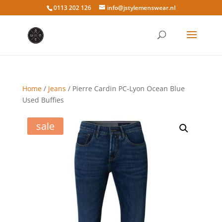
0113 202 126
info@jstylemenswear.nl
Home
/
Jeans
/ Pierre Cardin PC-Lyon Ocean Blue
Used Buffies
sale