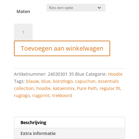
Maten
Regular
Fit
Sweater
Toevoegen aan winkelwagen
Hoodie
LS
Blue
aantal
Artikelnummer:
24030301 35 Blue
Categorie:
Hoodie
Tags:
blauw
,
blue
,
borstlogo
,
capuchon
,
essentials
collection
,
hoodie
,
katoenmix
,
Pure Path
,
regular fit
,
ruglogo
,
rugprint
,
trekkoord
Beschrijving
Extra informatie