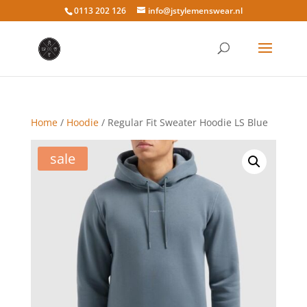
0113 202 126
info@jstylemenswear.nl
Home
/
Hoodie
/ Regular Fit Sweater Hoodie LS Blue
sale