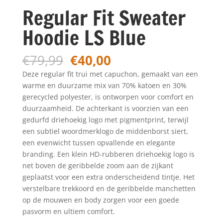
Regular Fit Sweater
Hoodie LS Blue
Oorspronkelijke
Huidige
€
79,99
€
40,00
prijs
prijs
Deze regular fit trui met capuchon, gemaakt van een
was:
is:
warme en duurzame mix van 70% katoen en 30%
€79,99.
€40,00.
gerecycled polyester, is ontworpen voor comfort en
duurzaamheid. De achterkant is voorzien van een
gedurfd driehoekig logo met pigmentprint, terwijl
een subtiel woordmerklogo de middenborst siert,
een evenwicht tussen opvallende en elegante
branding. Een klein HD-rubberen driehoekig logo is
net boven de geribbelde zoom aan de zijkant
geplaatst voor een extra onderscheidend tintje. Het
verstelbare trekkoord en de geribbelde manchetten
op de mouwen en body zorgen voor een goede
pasvorm en ultiem comfort.