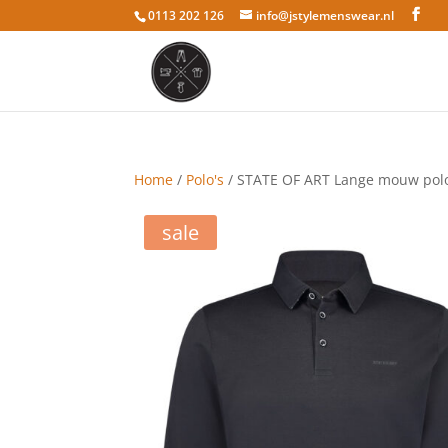
0113 202 126
info@jstylemenswear.nl
Home
/
Polo's
/ STATE OF ART Lange mouw polo
sale