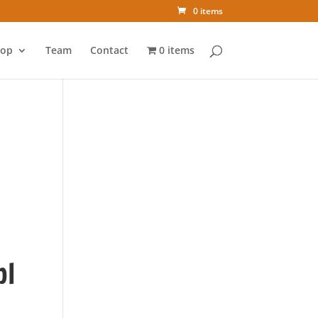
0 items
op
Team
Contact
0 items
bl