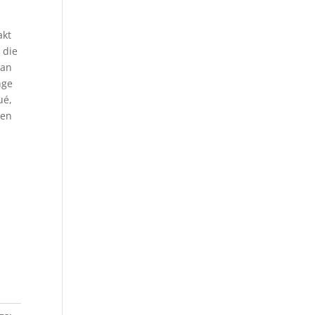
akt
 die
van
nge
ué,
 en