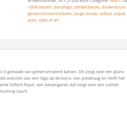
Artikelnummer:
411-21328 8959
Categorie:
Polo's
Ta
gemerceriseerd
100% katoen
,
borstlogo
,
donkerblauw
,
donkerbruin
,
katoen
gemerceriseerd katoen
,
lange mouw
,
oxford
,
piqué
,
donkerbruin/donkerblauw
polo
,
state of art
aantal
 is gemaakt van gemerceriseerd katoen. Dit zorgt voor een glans
polo voorzien van een logo op de borst, een polokraag en heeft het
amd Oxford Piqué, een katoengaren dat zorgt voor een subtiel
finishing touch.