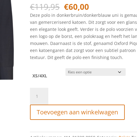
Oorspronkelijke
Huidige
€
119,95
€
60,00
prijs
prijs
Deze polo in donkerbruin/donkerblauw uni is gema
was:
is:
van gemerceriseerd katoen. Dit zorgt voor een glans
€119,95.
€60,00.
een elegante look geeft. Verder is de polo voorzien 
een logo op de borst, een polokraag en heeft het la
mouwen. Daarnaast is de stof, genaamd Oxford Piq
een katoengaren dat zorgt voor een subtiel patroon
textuur. Dit geeft de polo een finishing touch.
XS/4XL
STATE
OF
ART
Toevoegen aan winkelwagen
Lange
mouw
polo
van