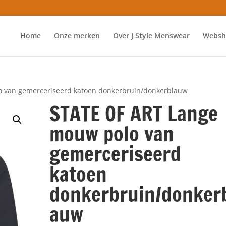
Home
Onze merken
Over J Style Menswear
Websh
 van gemerceriseerd katoen donkerbruin/donkerblauw
STATE OF ART Lange
mouw polo van
gemerceriseerd
katoen
donkerbruin/donker
auw