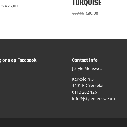
TURQUISE
Oorspronkelijke
Huidige
95
€
25,00
prijs
prijs
Oorspronkelijke
Huidige
€
59,99
€
30,00
was:
is:
prijs
prijs
€49,95.
€25,00.
was:
is:
€59,99.
€30,00.
g ons op Facebook
Contact info
J Style Menswear
Kerkplein 3
4401 ED Yerseke
0113 202 126
info@jstylemenswear.nl