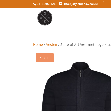
0113 202 126
info@jstylemenswear.nl
Home
/
Vesten
/ State of Art Vest met hoge kra
sale