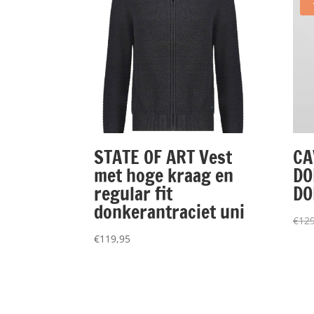
STATE OF ART Vest
CA
met hoge kraag en
DO
regular fit
DO
donkerantraciet uni
€
129
€
119,95