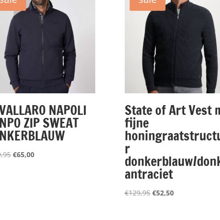
VALLARO NAPOLI
State of Art Vest 
NPO ZIP SWEAT
fijne
NKERBLAUW
honingraatstruct
r
Oorspronkelijke
Huidige
,95
€
65,00
donkerblauw/don
prijs
prijs
antraciet
was:
is:
€129,95.
€65,00.
Oorspronkelijke
Huidige
€
129,95
€
52,50
prijs
prijs
was:
is: