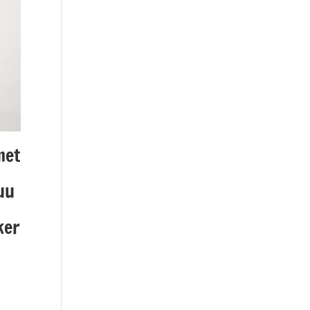
met
uu
ker