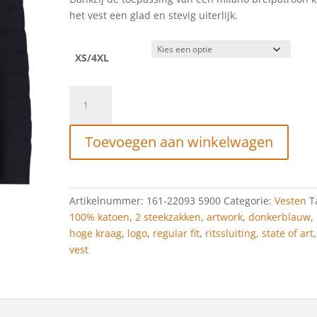
het vest een glad en stevig uiterlijk.
XS/4XL
State
of
Art
Toevoegen aan winkelwagen
Vest
met
hoge
kraag
Artikelnummer:
161-22093 5900
Categorie:
Vesten
T
en
100% katoen
,
2 steekzakken
,
artwork
,
donkerblauw
,
regular
hoge kraag
,
logo
,
regular fit
,
ritssluiting
,
state of art
,
fit
vest
donkerblauw
uni
aantal