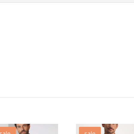
sale
sale