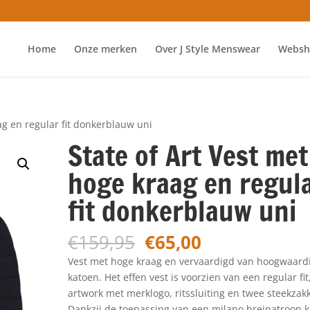
Home
Onze merken
Over J Style Menswear
Websh
ag en regular fit donkerblauw uni
State of Art Vest met
hoge kraag en regul
fit donkerblauw uni
Oorspronkelijke
Huidige
€
159,95
€
65,00
prijs
prijs
Vest met hoge kraag en vervaardigd van hoogwaard
was:
is:
katoen. Het effen vest is voorzien van een regular fit
€159,95.
€65,00.
artwork met merklogo, ritssluiting en twee steekzak
Dankzij de toepassing van een milano breipatroon kr