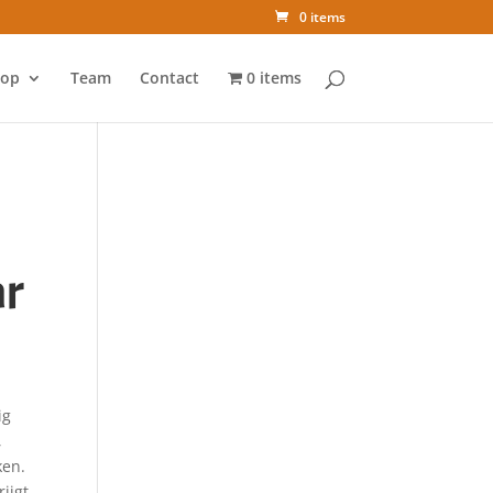
0 items
op
Team
Contact
0 items
ar
ig
,
ken.
ijgt