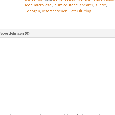
leer
,
microvezel
,
pumice stone
,
sneaker
,
suéde
,
Tobogan
,
veterschoenen
,
vetersluiting
Beoordelingen (0)