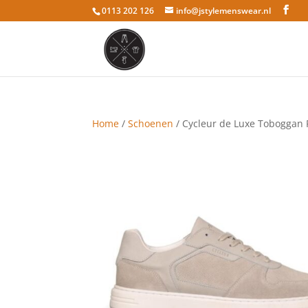
0113 202 126
info@jstylemenswear.nl
Home
/
Schoenen
/ Cycleur de Luxe Toboggan