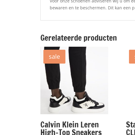
Voor onze schoenen adviseren wij u om ee
bewaren en te beschermen. Dit kan een pro
Gerelateerde producten
sale
Calvin Klein Leren
St
High-Top Sneakers
CL