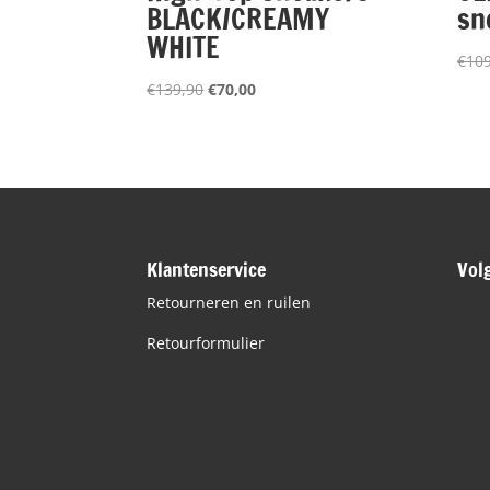
BLACK/CREAMY
sn
WHITE
€
109
Oorspronkelijke
Huidige
€
139,90
€
70,00
prijs
prijs
was:
is:
€139,90.
€70,00.
Klantenservice
Vol
Retourneren en ruilen
Retourformulier