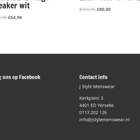
eaker wit
Oorspronkelijke
Huidige
€
159,95
€
80,00
prijs
prijs
Oorspronkelijke
Huidige
,95
€
54,98
was:
is:
prijs
prijs
€159,95.
€80,00.
was:
is:
€109,95.
€54,98.
g ons op Facebook
Contact info
J Style Menswear
Kerkplein 3
4401 ED Yerseke
0113 202 126
info@jstylemenswear.nl