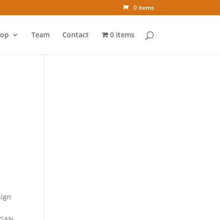
0 items
op
Team
Contact
0 items
sign
OGAN