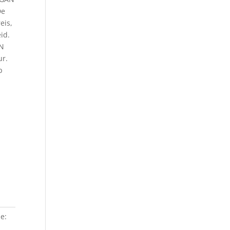
De
eis,
id.
AN
ur.
p
e:
,