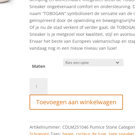
Sneaker ongeëvenaard comfort en ondersteuning. 
naam “TOBOGAN” symboliseert de sensatie van de r
geïnspireerd door de opwinding en bewegingsvrijhe
Of je nu de stad verkent of verder gaat, de TOBOG
Sneaker is je metgezel voor kwaliteit, stijl en avontu
Ervaar het beste van Europees vakmanschap en sta
vandaag nog in een nieuw niveau van luxe!
Maten
Cycleur
de
Luxe
Toevoegen aan winkelwagen
Toboggan
Pumice
Stone
aantal
Artikelnummer:
CDLM251046 Pumice Stone
Categori
Schoenen
Tags:
beige
,
cycleur de luxe
,
lage sneaker