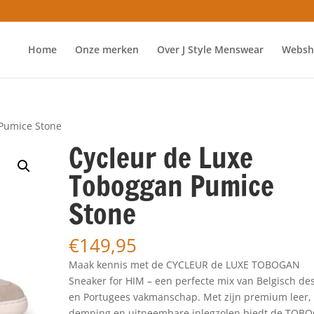
Home
Onze merken
Over J Style Menswear
Websh
 Pumice Stone
Cycleur de Luxe
Toboggan Pumice
Stone
€
149,95
Maak kennis met de CYCLEUR de LUXE TOBOGAN
Sneaker for HIM – een perfecte mix van Belgisch de
en Portugees vakmanschap. Met zijn premium leer,
demping en uitneembare inlegzolen biedt de TOB