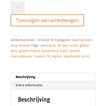
OLYMP
Luxor
Modern
Toevoegen aan winkelwagen
Fit,
Zakelijk
Overhemd,
Global
Artikelnummer:
1314/24 18
Categorie:
Overhemden
Kent,
long sleeves
Tags:
ademend
,
all-over print
,
global
Marineblauw
kent
,
green choice
,
katoenmix
,
luxor
,
lyocell
,
aantal
marineblauw
,
modern fit
,
olymp
,
overhemd
,
print
Beschrijving
Extra informatie
Beschrijving