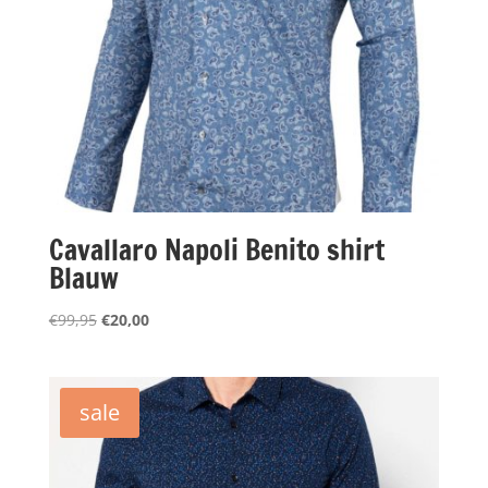
Cavallaro Napoli Benito shirt
Blauw
Oorspronkelijke
Huidige
€
99,95
€
20,00
prijs
prijs
was:
is:
€99,95.
€20,00.
sale