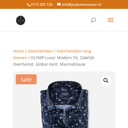
0113 202 126
info@jstylemenswear.nl
Home
/
Overhemden
/
Overhemden long
sleeves
/ OLYMP Luxor Modern Fit, Zakelijk
Overhemd, Global Kent, Marineblauw
sale