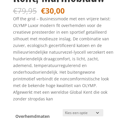
Oorspronkelijke
Huidige
€
79,95
€
30,00
prijs
prijs
Off the grid – Businessmode met een vrijere twist:
was:
is:
OLYMP Luxor modern fit overhemden voor de
€79,95.
€30,00.
creatieve presteerder in een sportief getailleerd
silhouet met modieuze inslag. De combinatie van
zuiver, ecologisch gecertificeerd katoen en de
milieuvriendelijke natuurvezel-lyocell verzekert een
huidvriendelijk draagcomfort, is licht, zacht,
ademend, temperatuurregulerend en
onderhoudsvriendelijk. Het buitengewone
printmotief verbindt de noncomformistische look
met de bekende hoge kwaliteit van OLYMP.
Afgewerkt met een wereldse Global Kent die ook
zonder stropdas kan
Overhemdmaten