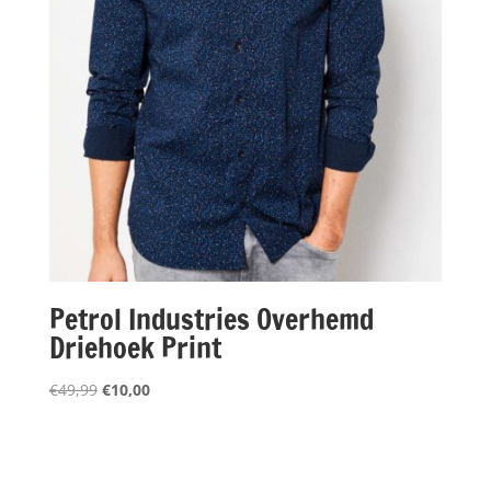
Petrol Industries Overhemd
Driehoek Print
Oorspronkelijke
Huidige
€
49,99
€
10,00
prijs
prijs
was:
is:
€49,99.
€10,00.