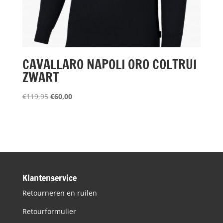
CAVALLARO NAPOLI ORO COLTRUI
ZWART
Oorspronkelijke
Huidige
€
119,95
€
60,00
prijs
prijs
was:
is:
€119,95.
€60,00.
Klantenservice
Retourneren en ruilen
Retourformulier