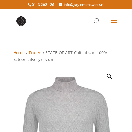
0113 202 126
info@jstylemenswear.nl
Home
/
Truien
/ STATE OF ART Coltrui van 100%
katoen zilvergrijs uni