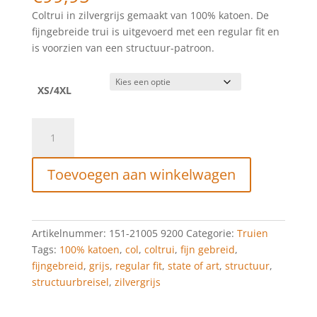
Coltrui in zilvergrijs gemaakt van 100% katoen. De
fijngebreide trui is uitgevoerd met een regular fit en
is voorzien van een structuur-patroon.
XS/4XL
STATE
OF
ART
Toevoegen aan winkelwagen
Coltrui
van
100%
katoen
Artikelnummer:
151-21005 9200
Categorie:
Truien
zilvergrijs
Tags:
100% katoen
,
col
,
coltrui
,
fijn gebreid
,
uni
fijngebreid
,
grijs
,
regular fit
,
state of art
,
structuur
,
aantal
structuurbreisel
,
zilvergrijs