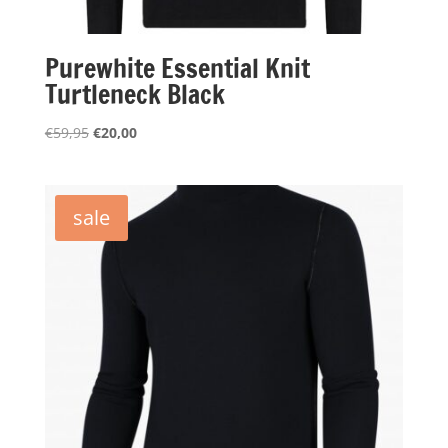
Purewhite Essential Knit
Turtleneck Black
Oorspronkelijke
Huidige
€
59,95
€
20,00
prijs
prijs
was:
is:
€59,95.
€20,00.
sale