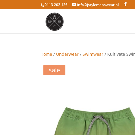
0113 202 126
info@jstylemenswear.nl
Home
/
Underwear
/
Swimwear
/ Kultivate Sw
sale