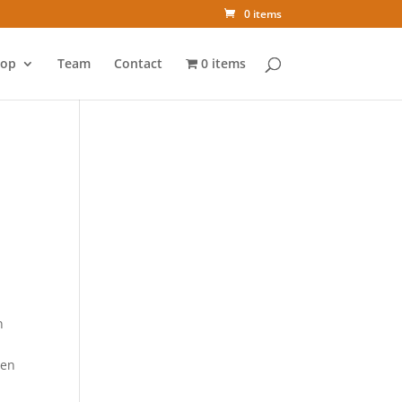
0 items
op
Team
Contact
0 items
n
 en