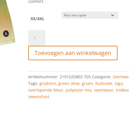
comfort.
XS/4XL
Kultivate
Swimwear
gradient
Toevoegen aan winkelwagen
Green
Olive
aantal
Artikelnummer:
2101025803 705
Categorie:
Swimwe
Tags:
gradient
,
green olive
,
groen
,
Kultivate
,
logo
,
overlopende kleur
,
polyester mix
,
swimwear
,
trekko
zwemshort