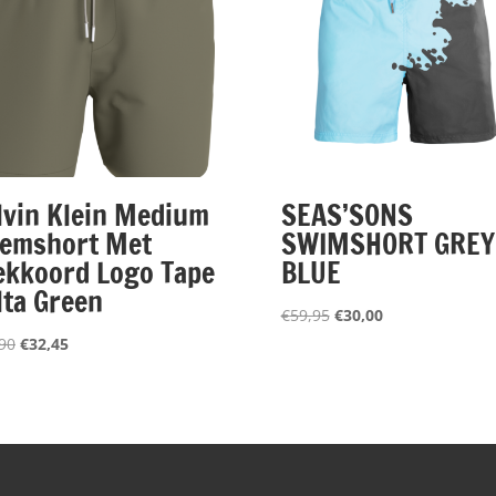
lvin Klein Medium
SEAS’SONS
emshort Met
SWIMSHORT GREY
ekkoord Logo Tape
BLUE
lta Green
Oorspronkelijke
Huidige
€
59,95
€
30,00
prijs
prijs
Oorspronkelijke
Huidige
90
€
32,45
was:
is:
prijs
prijs
€59,95.
€30,00.
was:
is:
€64,90.
€32,45.