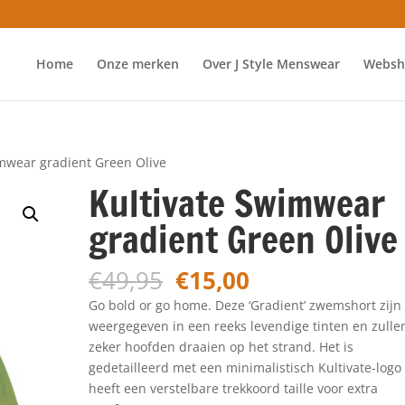
Home
Onze merken
Over J Style Menswear
Websh
imwear gradient Green Olive
Kultivate Swimwear
gradient Green Olive
Oorspronkelijke
Huidige
€
49,95
€
15,00
prijs
prijs
Go bold or go home. Deze ‘Gradient’ zwemshort zijn
was:
is:
weergegeven in een reeks levendige tinten en zulle
€49,95.
€15,00.
zeker hoofden draaien op het strand. Het is
gedetailleerd met een minimalistisch Kultivate-logo
heeft een verstelbare trekkoord taille voor extra