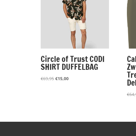
Circle of Trust CODI
Ca
SHIRT DUFFELBAG
Zw
Tr
Oorspronkelijke
Huidige
€
69,95
€
15,00
De
prijs
prijs
was:
is:
€
64,
€69,95.
€15,00.