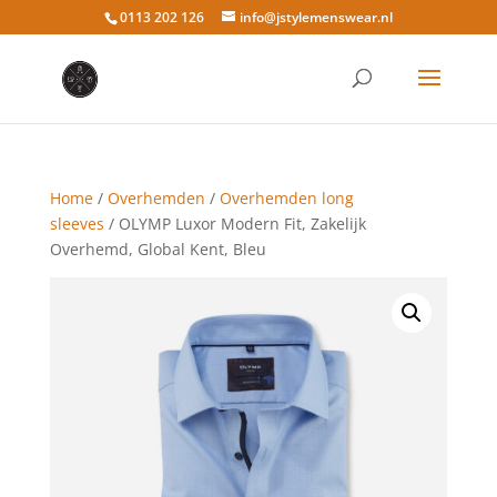
0113 202 126
info@jstylemenswear.nl
Home
/
Overhemden
/
Overhemden long
sleeves
/ OLYMP Luxor Modern Fit, Zakelijk
Overhemd, Global Kent, Bleu