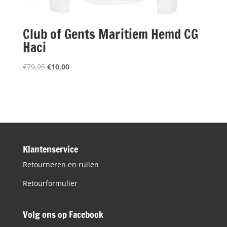
Club of Gents Maritiem Hemd CG
Haci
Oorspronkelijke
Huidige
€
79,95
€
10,00
prijs
prijs
was:
is:
€79,95.
€10,00.
Klantenservice
Retourneren en ruilen
Retourformulier
Volg ons op Facebook